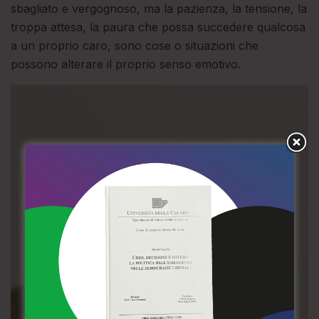
sbagliato e vergognoso, ma la pazienza, la tensione, la
troppa attesa, la paura che possa succedere qualcosa
a un proprio caro, sono cose o situazioni che
possono alterare il proprio senso emotivo.