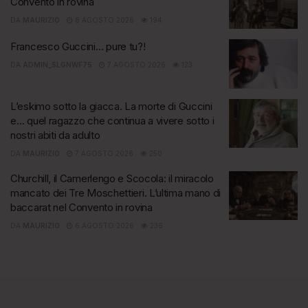
Convento in rovina
DA
MAURIZIO
8 AGOSTO 2026
194
Francesco Guccini… pure tu?!
DA
ADMIN_SLGNWF75
7 AGOSTO 2026
123
L’eskimo sotto la giacca. La morte di Guccini
e… quel ragazzo che continua a vivere sotto i
nostri abiti da adulto
DA
MAURIZIO
7 AGOSTO 2026
250
Churchill, il Camerlengo e Scocola: il miracolo
mancato dei Tre Moschettieri. L’ultima mano di
baccarat nel Convento in rovina
DA
MAURIZIO
6 AGOSTO 2026
236