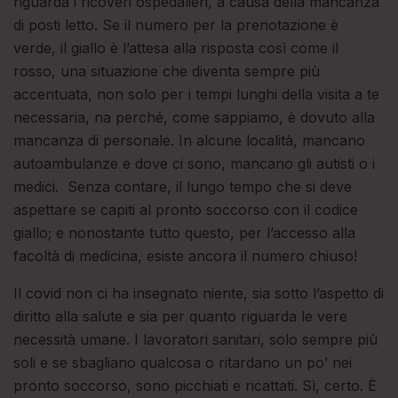
riguarda i ricoveri ospedalieri, a causa della mancanza
di posti letto. Se il numero per la prenotazione è
verde, il giallo è l’attesa alla risposta così come il
rosso, una situazione che diventa sempre più
accentuata, non solo per i tempi lunghi della visita a te
necessaria, na perché, come sappiamo, è dovuto alla
mancanza di personale. In alcune località, mancano
autoambulanze e dove ci sono, mancano gli autisti o i
medici. Senza contare, il lungo tempo che si deve
aspettare se capiti al pronto soccorso con il codice
giallo; e nonostante tutto questo, per l’accesso alla
facoltà di medicina, esiste ancora il numero chiuso!
Il covid non ci ha insegnato niente, sia sotto l’aspetto di
diritto alla salute e sia per quanto riguarda le vere
necessità umane. I lavoratori sanitari, solo sempre più
soli e se sbagliano qualcosa o ritardano un po’ nei
pronto soccorso, sono picchiati e ricattati. Sì, certo. È