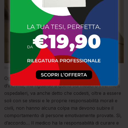
Rosario Rito
Ogni tipo di violenza va condannata perché è un atto
d’inciviltà, ma riguardo a quella sui medici o infermieri
ospedalieri, va anche detto che codesti, oltre a essere
soli con se stessi e le proprie responsabilità morali e
civili, non hanno alcuna colpa ma devono subire il
comportamento di persone emotivamente provate. Sì,
d’accordo… Il medico ha la responsabilità di curare e