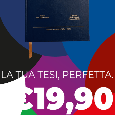
i 39 anni, non c’è stato nulla da fare.
 tornata nel paese nati, si potrà porgere l’estremo saluto.
la sua fine prematura è stata annunciato dai figli Asia e Ant
muela, Nicoletta con il marito Domenico Sconda gli zii, i cug
uogo domenica 17 novembre alle ore 15.30 nella Chiesa di S