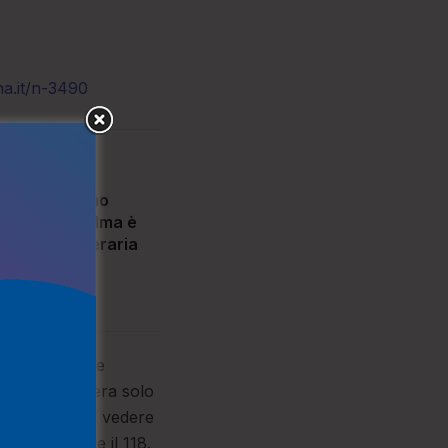
na.it/n-3490
a, muore uomo
amiglia. La salma è
lla Casa Funeraria
trice
6
181
rd per lavorare
alore mentre era solo
non si facesse vedere
amando anche il 118.