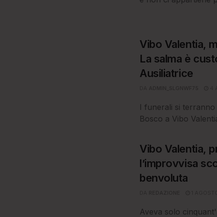
Vibo Valentia, m
La salma è cust
Ausiliatrice
DA
ADMIN_SLGNWF75
4 
I funerali si terrann
Bosco a Vibo Valentia
Vibo Valentia,
l’improvvisa sc
benvoluta
DA
REDAZIONE
1 AGOST
Aveva solo cinquant'a