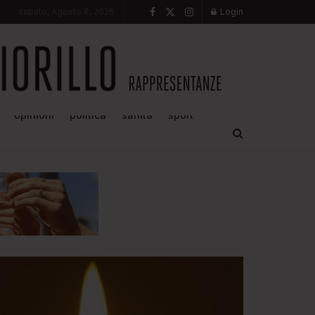
sabato, Agosto 8, 2026
Login
opinioni
politica
sanità
sport