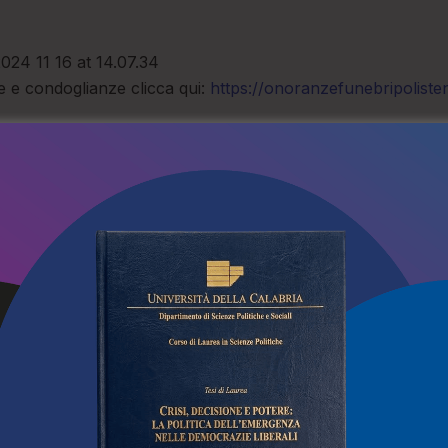
ne e condoglianze clicca qui:
https://onoranzefunebripoliste
IACERE
, una vita spezzata che
Vibo Valenti
ua a donare vita
dedito alla f
custodita ne
TO 2026
182
Maria Ausilia
4 AGOSTO 202
ani della nostra terra, Alessio Campisi si era spostato al No
saniti. Non aveva problemi di salute, ma è stato colto da m
mo, dove viveva e, malgrado i suoi amici, preoccupati che 
efono, andando a casa abbiano tentato di fare qualcosa chi