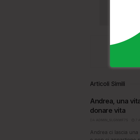
Articoli Simili
Andrea, una vit
donare vita
DA
ADMIN_SLGNWF75
7 
Andrea ci lascia una g
e non ci appartiene 