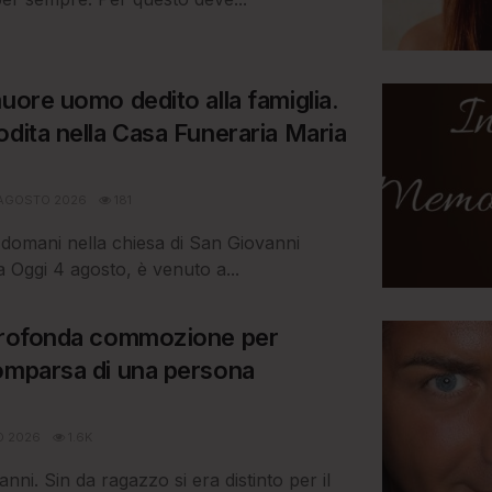
uore uomo dedito alla famiglia.
odita nella Casa Funeraria Maria
AGOSTO 2026
181
o domani nella chiesa di San Giovanni
 Oggi 4 agosto, è venuto a...
 profonda commozione per
omparsa di una persona
O 2026
1.6K
nni. Sin da ragazzo si era distinto per il