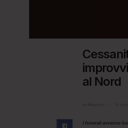
Cessanit
improvvi
al Nord
da
Maurizio
16 Nov
I funerali avranno l