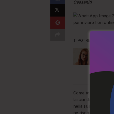
Cessaniti
per inviare fiori onli
TI POTREBBE ANCHE P
Andrea
contin
7 AGOS
Come tanti altri giov
lasciando la sua Ces
nella sua casa di Co
né rispondeva al tel