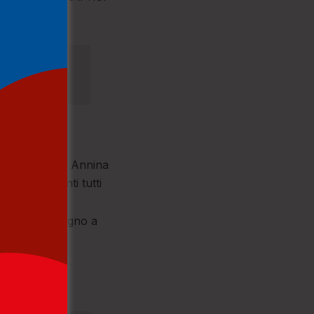
onio, la madre Annina
ini e i parenti tutti
an Basilio Magno a