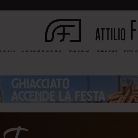
cultura
costume e società
economia
editoriale
eventi