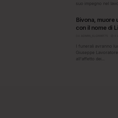
suo impegno nel lavor
Bivona, muore u
con il nome di L
DA
ADMIN_SLGNWF75
4 
I funerali avranno lu
Giuseppe Lavoratore
all'affetto dei...