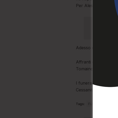
Per Alessio campisi, d
Adesso che la salma è
Affranti dal dolore, 
Tomaino, le sorelle Sa
I funerali avranno l
Cessaniti.
Tags:
FUNERALE