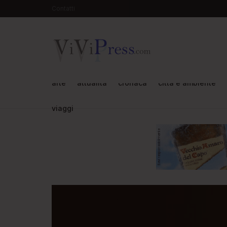
Contatti
arte
attualità
cronaca
città e ambiente
viaggi