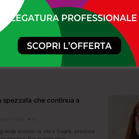
Maurizio
a spezzata che continua a
AGOSTO 2026
182
rande lezione: la vita è fragile, preziosa
per sempre. Per questo deve...