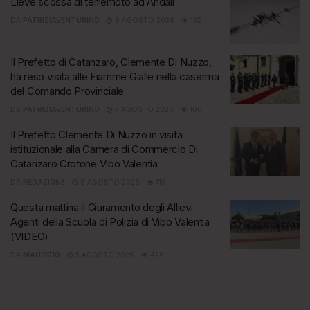
Lieve scossa di terremoto ad Andali
DA
PATRIZIAVENTURINO
9 AGOSTO 2026
132
Il Prefetto di Catanzaro, Clemente Di Nuzzo,
ha reso visita alle Fiamme Gialle nella caserma
del Comando Provinciale
DA
PATRIZIAVENTURINO
7 AGOSTO 2026
106
Il Prefetto Clemente Di Nuzzo in visita
istituzionale alla Camera di Commercio Di
Catanzaro Crotone Vibo Valentia
DA
REDAZIONE
6 AGOSTO 2026
119
Questa mattina il Giuramento degli Allievi
Agenti della Scuola di Polizia di Vibo Valentia
(VIDEO)
DA
MAURIZIO
5 AGOSTO 2026
426