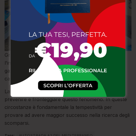
Grande è stata la partecipazione e l’interesse che
l’iniziativa ha suscitato in chi si è fermato presso il
gazebo allestito dagli agenti di P.S. della Questura e il
camper della Polizia Stradale.
La Polizia di Stato è costantemente impegnata nel
prevenire e fronteggiare questo fenomeno. In queste
circostanze è fondamentale la tempestività per
provare ad avere maggior successo nella ricerca degli
scomparsi.
Tags:
AUTOSTRADA A2 DEL MEDITERRANEO