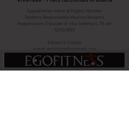
Supplemento online di Pagine Vibonesi
Direttore Responsabile Maurizio Bonanno
Registrazione Tribunale di Vibo Valentia n. 76 del
12/02/1993
Edizioni Il Cristallo
e-mail: redazione@vivipress.com
Contatti
© 2024 ViViPress.com - i fatti raccontati in libertà. - Powered by 3k
Studio - proprietà piattaforma web, partner: intellighenzianews