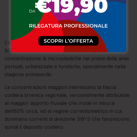
L’analisi dei dati 2024, svolta dal Centro di Strategia
Marina di Arpacal, conferma una maggiore
concentrazione di microplastiche nei pressi delle aree
portuali, urbanizzate e turistiche, specialmente nella
stagione primaverile.
Le concentrazioni maggiori interessano la fascia
costiera tirrenica regionale, verosimilmente attribuibile
al maggior apporto fluviale che incide in misura
dell’80% circa, ed al regime correntometrico in cui
dominano correnti di direzione SW-S che favoriscono
quindi il deposito costiero.