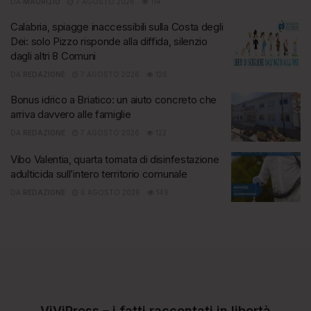
DA
MAURIZIO
7 AGOSTO 2026
114
Calabria, spiagge inaccessibili sulla Costa degli
Dei: solo Pizzo risponde alla diffida, silenzio
dagli altri 8 Comuni
DA
REDAZIONE
7 AGOSTO 2026
126
Bonus idrico a Briatico: un aiuto concreto che
arriva davvero alle famiglie
DA
REDAZIONE
7 AGOSTO 2026
122
Vibo Valentia, quarta tornata di disinfestazione
adulticida sull’intero territorio comunale
DA
REDAZIONE
6 AGOSTO 2026
149
ViViPress – i fatti raccontati in libertà