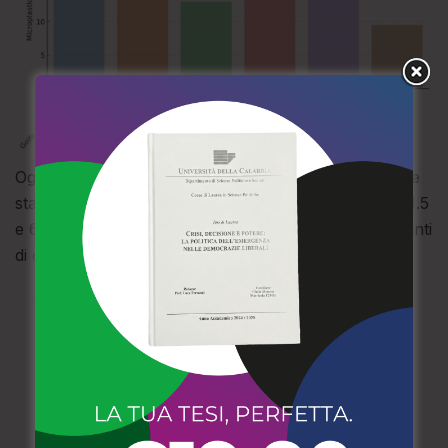
Ogni transetto, complessivamente sei, comprende tre
stazioni di rilevamento situate rispettivamente a 0.5, 1.5
e 6 miglia nautiche dalla costa, per un totale di 18 punti
di campionamento.