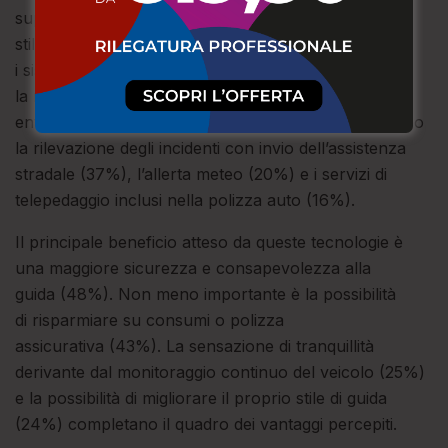
supporto in caso di imprevisti e persino migliorare lo
stile di guida. Tra i servizi più apprezzati spiccano
i sistemi di rilevamento delle distrazioni al volante e
la ricerca e recupero dell’auto in caso di furto,
entrambi desiderati dal 43% degli intervistati. Seguono
la rilevazione degli incidenti con invio dell’assistenza
stradale (37%), l’allerta meteo (20%) e i servizi di
telepedaggio inclusi nella polizza auto (16%).
Il principale beneficio atteso da queste tecnologie è
una maggiore sicurezza e consapevolezza alla
guida (48%). Non meno importante è la possibilità
di risparmiare su consumi o polizza
assicurativa (43%). La sensazione di tranquillità
derivante dal monitoraggio continuo del veicolo (25%)
e la possibilità di migliorare il proprio stile di guida
(24%) completano il quadro dei vantaggi percepiti.