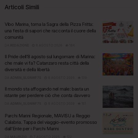
Articoli Simili
Vibo Marina, torna la Sagra della Pizza Fritta:
una festa di sapori che racconta il cuore della
comunità
DA
REDAZIONE
8 AGOSTO 2026
184
Il Pride dell’8 agosto sul lungomare di Marina:
che male vi fa? Catanzaro resta città della
diversità e della libertà
DA
ADMIN_SLGNWF75
8 AGOSTO 2026
139
Il mondo sta affogando nel male: basta un
istante per perdere ciò che conta davvero
DA
ADMIN_SLGNWF75
8 AGOSTO 2026
151
Parchi Marini Regionale, MAVISU a Reggio
Calabria. Tappa del viaggio-evento promosso
dall’Ente per i Parchi Marini
DA
MAURIZIO
7 AGOSTO 2026
122