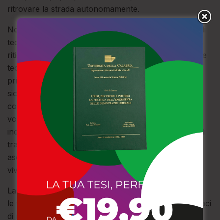
ritrovare la strada autonomamente.
Nonostante le difficoltà di orientamento, il desiderio di
tecnologia in auto è forte. Il 57% degli intervistati
ritiene che la propria vettura non sia sufficientemente
tecnologica e vorrebbe aumentarne la dotazione. Le
priorità sono chiare: il 28% desidera sistemi di
sicurezza e assistenza alla guida, seguiti da vicino da
connettività con lo smartphone (15%), comandi
vocali (11%) e sistemi audio di qualità (7%). Questo
indica come l’auto sia diventata non solo un mezzo di
trasporto, ma anche uno spazio personale in cui si
ascolta musica (65%), si effettuano chiamate in
vivavoce (29%) e si riflette (20%).
La ricerca evidenzia un crescente interesse per
le tecnologie telematiche, come la scatola nera, capaci
di monitorare a distanza posizione e velocità, fornire