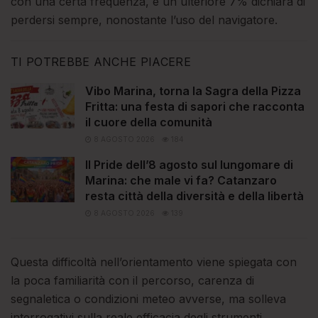
con una certa frequenza, e un ulteriore 7% dichiara di
perdersi sempre, nonostante l’uso del navigatore.
TI POTREBBE ANCHE PIACERE
Vibo Marina, torna la Sagra della Pizza
Fritta: una festa di sapori che racconta
il cuore della comunità
8 AGOSTO 2026
184
Il Pride dell’8 agosto sul lungomare di
Marina: che male vi fa? Catanzaro
resta città della diversità e della libertà
8 AGOSTO 2026
139
Questa difficoltà nell’orientamento viene spiegata con
la poca familiarità con il percorso, carenza di
segnaletica o condizioni meteo avverse, ma solleva
interrogativi sulla reale efficacia degli strumenti