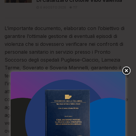
6 AGOSTO 2026
117
L’importante documento, elaborato con l’obiettivo di
garantire l’ottimale gestione di eventuali episodi di
violenza che si dovessero verificare nei confronti di
personale sanitario in servizio presso i Pronto
Soccorso degli ospedali Pugliese-Ciaccio, Lamezia
Terme, Soverato e Soveria Mannelli, garantendo il
tempestivo intervento delle Forze dell’Ordine, prevede
l’installazione di un sistema di alert automatico
attivabile dagli operatori sanitari tramite un pulsante
collocato in un punto della struttura noto unicamente
agli operatori e non accessibile all’utenza, in caso di
aggressione in corso verso personale sanitario o
verso altre persone presenti nel medesimo contesto,
ovvero in caso di altri atti di violenza e