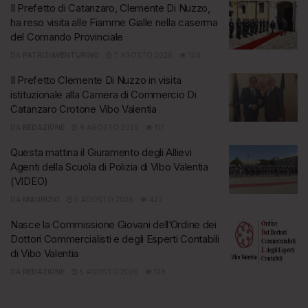
Il Prefetto di Catanzaro, Clemente Di Nuzzo,
ha reso visita alle Fiamme Gialle nella caserma
del Comando Provinciale
DA
PATRIZIAVENTURINO
7 AGOSTO 2026
106
Il Prefetto Clemente Di Nuzzo in visita
istituzionale alla Camera di Commercio Di
Catanzaro Crotone Vibo Valentia
DA
REDAZIONE
6 AGOSTO 2026
117
Questa mattina il Giuramento degli Allievi
Agenti della Scuola di Polizia di Vibo Valentia
(VIDEO)
DA
MAURIZIO
5 AGOSTO 2026
423
Nasce la Commissione Giovani dell’Ordine dei
Dottori Commercialisti e degli Esperti Contabili
di Vibo Valentia
DA
REDAZIONE
5 AGOSTO 2026
128