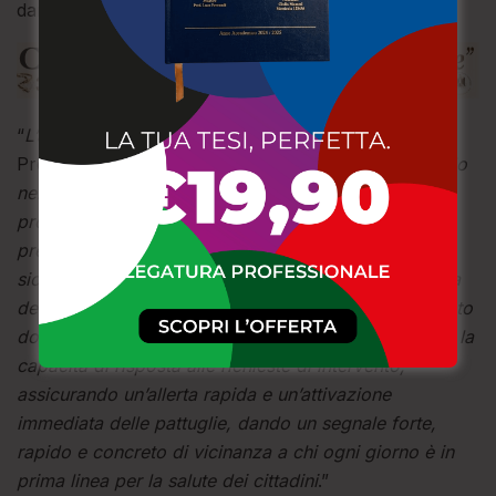
danneggiamento.
“
L’approvazione del Disciplinare
– ha dichiarato il
Prefetto Castrese De Rosa –
si inserisce a pieno titolo
nel solco tracciato, lo scorso mese di giugno, da un
protocollo d’intesa, sottoscritto in Prefettura, che ha
previsto importanti iniziative volte a rafforzare la
sicurezza negli ospedali, con interventi mirati a tutela
dei medici e degli operatori socio-sanitari. Con questo
documento vogliamo ora fattivamente implementare la
capacità di risposta alle richieste di intervento,
assicurando un’allerta rapida e un’attivazione
immediata delle pattuglie, dando un segnale forte,
rapido e concreto di vicinanza a chi ogni giorno è in
prima linea per la salute dei cittadini
.”