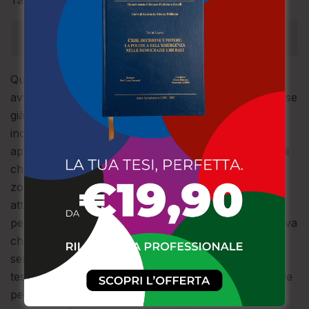
Tac era catastrofica».
Quindi, la ricostruzione di come possa essere
avvenuto l’incidente, con il dubbio che la trave si fosse
già staccata in precedenza e che qualcuno,
inopportunamente quanto ingenuamente, l’abbia
appoggiata nuovamente sui due montanti con i chiodi
che dovevano fissarla ormai rotti. Inoltre, che quella
zona fosse a rischio pare fosse stata allertata
attraverso un cartello di avviso che informava della
pericolosità di quell’area fitness, avviso che specificava
che l’uso fosse consentito soltanto agli adulti, ma,
sempre secondo quanto ricostruito attraverso
testimonianze, il cartello non era in una posizione tale
per cui poteva risultare non visibile a chi arrivava da