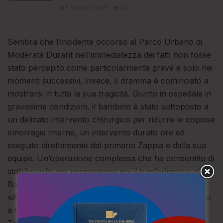
7 AGOSTO 2026
121
Sembra che l’incidente occorso al Parco Urbano di
Moderata Durant nell’immediatezza dei fatti non fosse
stato percepito come particolarmente grave e solo nei
momenti successivi, invece, il dramma è cominciato a
mostrarsi in tutta la sua tragicità. Giunto in ospedale in
gravissime condizioni, il bambino è stato sottoposto a
un delicato intervento chirurgico per ridurre le copiose
emorragie interne, un intervento durato ore ed
eseguito direttamente dal primario Zappia e dalla sua
equipe. Un’operazione complessa che ha consentito di
stabilizzarlo per permetterne poi il trasferimento al
Bambino Gesù di Roma grazie a un volo di Stato:
«All’ospedale di Vibo Valentia hanno fatto un miracolo
a tenerlo in vita – riferisce un testimone – perché la