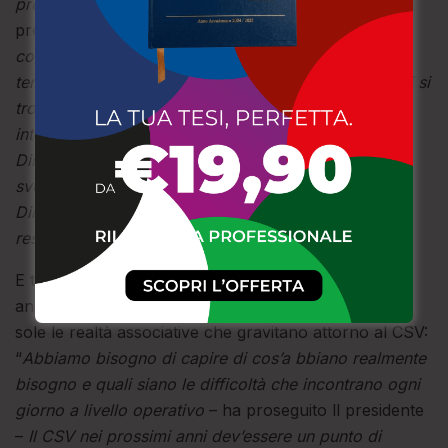
precedente Consiglio Direttivo
– ha dichiarato la
presidente Ciciarello –
Il CSV Calabria Centro è un
corpo unico che rispetta le specificità dei singoli
territori – Catanzaro, Crotone e Vibo Valentia – in cui si
trova ad operare. Ma per giungere ad un’unità di
intenti, occorre il contributo di tutti, e del Consiglio
Direttivo in primis: è mia intenzione, infatti, far
svolgere un ruolo attivo ai singoli componenti del
Direttivo, con una ripartizione condivisa di compiti e
responsabilità
”.
E tra le finalità precipue della nuova presidente, c’è
anche, e soprattutto, l’intenzione di non far sentire
sole le realtà associative che gravitano attorno al CSV:
“
Abbiamo bisogno di capire di cos’a bbiano realmente
bisogno e quali siano le difficoltà che incontrano ogni
giorno a livello operativo
– ha proseguito ll presidente
–
Il CSV nei prossimi anni dev’essere un punto di