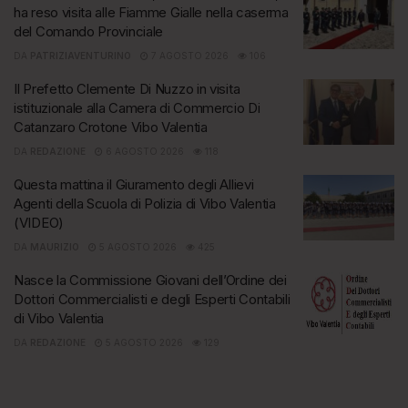
ha reso visita alle Fiamme Gialle nella caserma
del Comando Provinciale
DA
PATRIZIAVENTURINO
7 AGOSTO 2026
106
Il Prefetto Clemente Di Nuzzo in visita
istituzionale alla Camera di Commercio Di
Catanzaro Crotone Vibo Valentia
DA
REDAZIONE
6 AGOSTO 2026
118
Questa mattina il Giuramento degli Allievi
Agenti della Scuola di Polizia di Vibo Valentia
(VIDEO)
DA
MAURIZIO
5 AGOSTO 2026
425
Nasce la Commissione Giovani dell’Ordine dei
Dottori Commercialisti e degli Esperti Contabili
di Vibo Valentia
DA
REDAZIONE
5 AGOSTO 2026
129