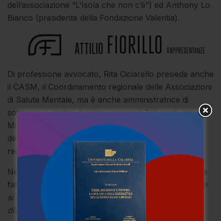
dell’associazione “L’Isola che non c’è”) ed Anthony Lo
Bianco (presidente della Fondazione Valentia).
Di professione avvocato, Rita Ciciarello presiede anche
il CASM, il Coordinamento regionale delle Associazioni
di Salute Mentale, ma è anche amministratrice di
sostegno e giudice tutelare presso il Tribunale dei
Minorenni, ed è stata componente del tavolo per la
definizione del budget della Salute e del Piano
regionale della Salute Mentale.
Nel suo primo giorno da presidente, Rita Ciciarello ha
fatto un forte richiamo all’unità: “
Il mio auspicio è che
si possa collaborare in un clima sereno, superando i
dissidi che hanno portato alla decadenza del