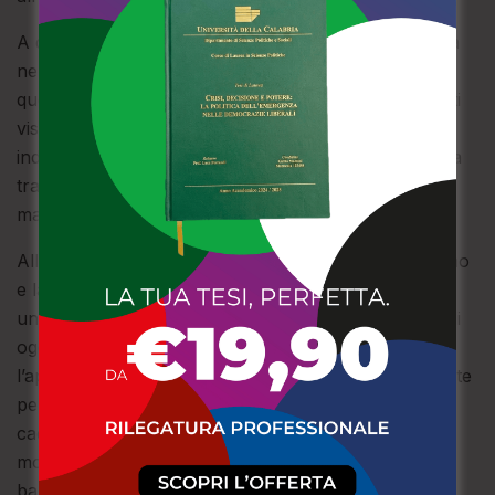
A questo punto iniziano diversi appostamenti in zona
nella speranza di identificare tutti i responsabili di
questi furti, appostamenti che hanno dato i loro frutti
visto che gli agenti delle Volanti sono riusciti ad
individuare l’abitazione dove vivevano e che era stata
trasformata nella loro sede operativa, e di arrestarli,
malgrado i vari tentativi di sviare gli agenti.
All’interno della casa sono stati scoperti anche l’uomo
e la donna complici delle rapine, nonché a seguito di
un’accurata perquisizione una consistente quantità di
oggetti atti allo scasso, come chiavi “bumping” per
l’apertura di porte blindate, grimaldelli, carte sagomate
per il rilevamento delle impronte digitali, pinze,
cacciaviti ed un flex, nonché un’ingente quantità di
monili in oro e argento, gioielli e orologi di valore,
banconote di vario taglio per un totale di 1800 euro,