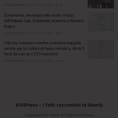
DA
REDAZIONE
7 AGOSTO 2026
171
Schiavonea, devastati nella notte i mezzi
dell’Italiana Gas. Solidarietà unanime a Roberto
Rugna
DA
REDAZIONE
7 AGOSTO 2026
122
Fabrizia: sorpreso mentre posiziona trappole
vietate per la cattura di fauna selvatica, ritirati 5
fucili da caccia e 233 munizioni
DA
REDAZIONE
7 AGOSTO 2026
106
ViViPress – i fatti raccontati in libertà
Supplemento online di Pagine Vibonesi