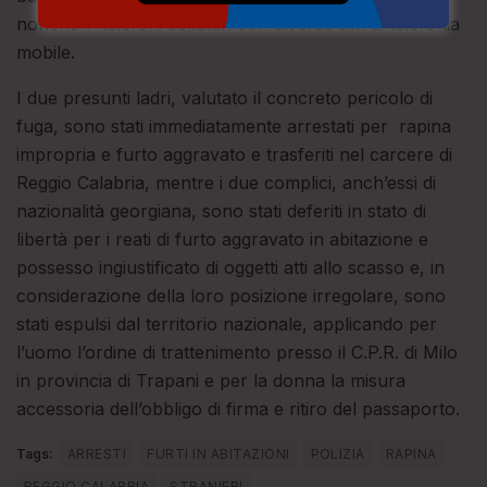
nonché 7 telefoni cellulari con diverse sim di telefonia
mobile.
I due presunti ladri, valutato il concreto pericolo di
fuga, sono stati immediatamente arrestati per rapina
impropria e furto aggravato e trasferiti nel carcere di
Reggio Calabria, mentre i due complici, anch’essi di
nazionalità georgiana, sono stati deferiti in stato di
libertà per i reati di furto aggravato in abitazione e
possesso ingiustificato di oggetti atti allo scasso e, in
considerazione della loro posizione irregolare, sono
stati espulsi dal territorio nazionale, applicando per
l’uomo l’ordine di trattenimento presso il C.P.R. di Milo
in provincia di Trapani e per la donna la misura
accessoria dell’obbligo di firma e ritiro del passaporto.
Tags:
ARRESTI
FURTI IN ABITAZIONI
POLIZIA
RAPINA
REGGIO CALABRIA
STRANIERI