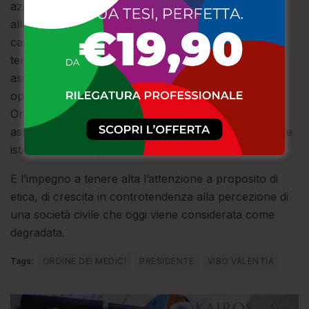
azioni strategiche che l’Ordine intende intraprendere:
alleanza medico – paziente, Ordine dei medici quale
casa per tutti i professionisti (medici di sanità
territoriale, di base, ospedalieri, di continuità
assistenziale, medici in pensione, ma anche medici
operanti nella sanità privata), sinergia con gli altri
Ordini professionali nonché con la stampa e con le
associazioni del territorio, rapporti collaborativi con le
istituzioni e con gli Enti territoriali.
E l’impegno a tenere alta l’attenzione a proposito di
etica, di crescita in controtendenza alla percezione di
una società civile che oggi viene considerata come
degradata.
Tags:
ORDINE DEI MEDICI
PRESIDENTE
VIBO VALENTIA