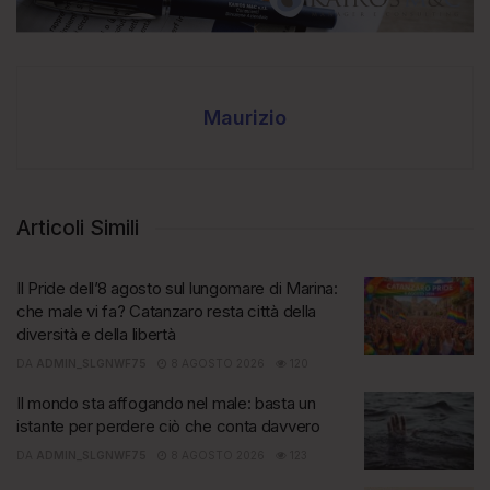
Maurizio
Articoli Simili
Il Pride dell’8 agosto sul lungomare di Marina:
che male vi fa? Catanzaro resta città della
diversità e della libertà
DA
ADMIN_SLGNWF75
8 AGOSTO 2026
120
Il mondo sta affogando nel male: basta un
istante per perdere ciò che conta davvero
DA
ADMIN_SLGNWF75
8 AGOSTO 2026
123