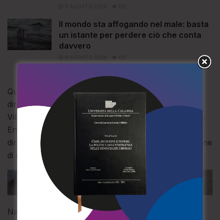
8 AGOSTO 2026
120
Il mondo sta affogando nel male: basta
un istante per perdere ciò che conta
davvero
8 AGOSTO 2026
123
Questo è uno degli obiettivi che il nuovo Consiglio
direttivo dell’Ordine dei Medici e degli Odontoiatri di
Vibo Valentia si propone. A spiegarlo neo presidente,
Enzo Natale, affiancato dagli altri componenti del
direttivo, nella sua prima uscita ufficiale dopo l’elezione
di qualche giorno fa.
Natale ha tracciato il percorso che si attua mediante