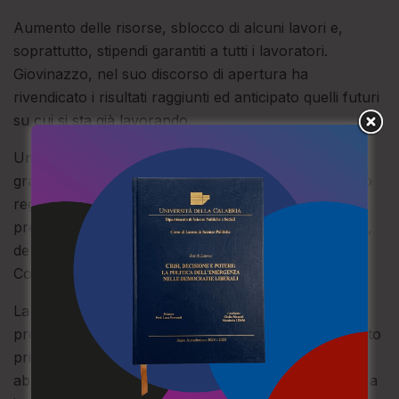
Aumento delle risorse, sblocco di alcuni lavori e,
soprattutto, stipendi garantiti a tutti i lavoratori.
Giovinazzo, nel suo discorso di apertura ha
rivendicato i risultati raggiunti ed anticipato quelli futuri
su cui si sta già lavorando.
Una riforma voluta da Occhiuto, ma ottenuta anche
grazie alla sinergia e alla collaborazione del Consiglio
regionale. A conferma di ciò, la presenza del vice
presidente della giunta regionale, Filippo Pietropaolo,
dell’assessore Gianluca Gallo e del presidente del
Consiglio regionale, Filippo Mancuso.
La sala gremita ha ascoltato il bilancio tracciato e i
progetti futuri per il Consorzio unico: «Durante questo
primo anno di attività – ha spiegato Giovinazzo –
abbiamo costruito un contenitore e abbiamo iniziato a