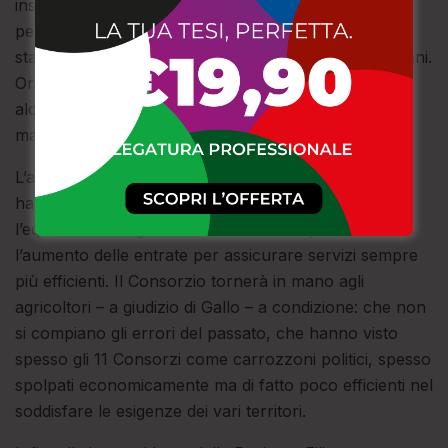
inserirvi i contenuti. I risultati si sono visti, anche
perché abbiamo dato risposte contro una delle
stagioni irrigue tra le più complicate degli ultimi 20 anni.
Ora ci stiamo concentrando sulla pulizia dei canali,
alcuni dei quali non venivano accuratamente
manutenuti da tre decenni».
L’assessore regionale all’Agricoltura, Gianluca Gallo,
ha posto l’accento sugli obiettivi futuri: tra questi
l’equilibrio nella gestione del Consorzio, ma anche
l’aumento delle entrate per assicurare servizi sempre
più efficienti. Il Consorzio tornerà in mano agli
agricoltori – a giudizio di Gallo – a condizione: che non
si compiano gli errori del passato, che hanno visto
spesso gli 11 Consorzi come carrozzoni politici, spesso
spolpati economicamente ma di fatto poco efficienti nel
soddisfare le esigenze dei vari territori.