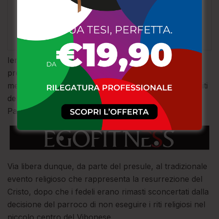
Ieri pomeriggio, il vescovo Attilio Nostro si è recato
presso la chiesa di San Nicola dove ha officiato la
messa e rassicurato, nel corso dell’omelia, i fedeli: i riti
della Settimana santa, compresa l’Affrontata di
Pasqua, si faranno.
Via libera dunque, da parte del presule, al tradizionale
evento religioso che rappresenta la resurrezione del
Cristo, dopo che i fedeli erano rimasti sconcertati dalla
decisione del parroco di non eseguire i riti religiosi nel
piccolo centro del Vibonese.