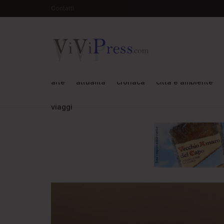
Contatti
arte
attualità
cronaca
città e ambiente
viaggi