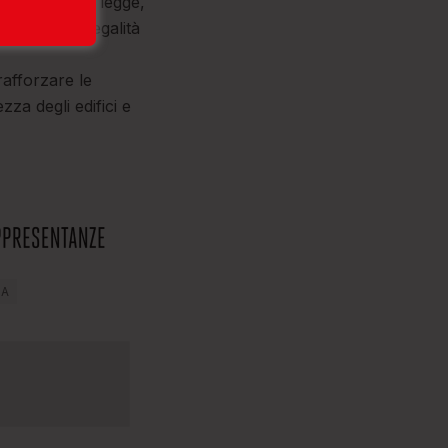
 previsto dalla legge,
lità e della legalità
rafforzare le
za degli edifici e
IA