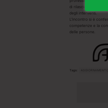
professionisti stessi c
di rilasciare le dichia
degli interventi.
L’incontro si è confe
competenze e la consa
delle persone.
Tags:
AGGIORNAMENT