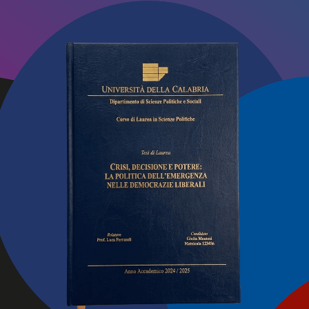
anza della formazione continua e dell’aggiornamento profess
IACERE
 Marini Regionale, MAVISU
A Monterosso
io Calabria. Tappa del
bandistico M
o-evento promosso
Giuseppe La 
te per i Parchi Marini
7 AGOSTO 2026
TO 2026
121