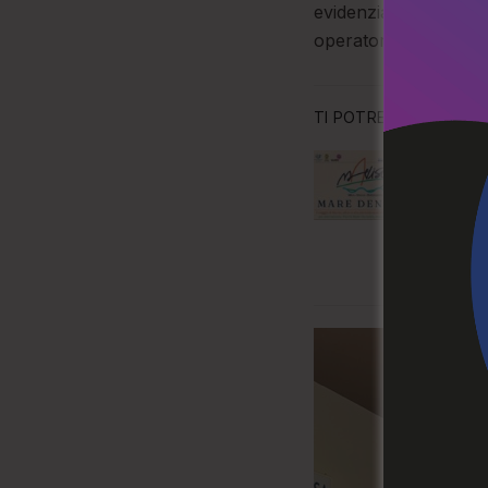
evidenziando l’import
operatori.
TI POTREBBE ANCHE P
Parchi
a Regg
viaggi
dall’En
7 AGOS