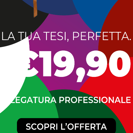
ituzione di numerose categorie artigiane, Confartigianato V
ore degli artigiani, promuovendo un corso specifico sul DM 
izzare gli operatori sull’importanza della sicurezza sul lavor