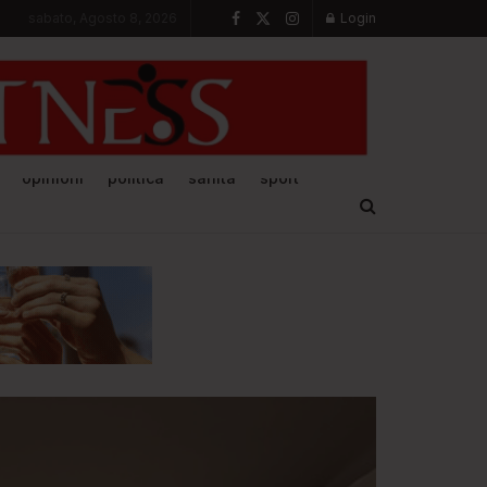
sabato, Agosto 8, 2026
Login
opinioni
politica
sanità
sport