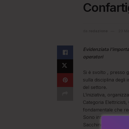
Confarti
da
redazione
23 Ma
Evidenziata l’importa
operatori
Si è svolto , presso 
sulla disciplina degli 
del settore.
L’iniziativa, organiz
Categoria Elettricis
fondamentale che regol
Sono intervenuti anch
Sacchinelli, esperto d