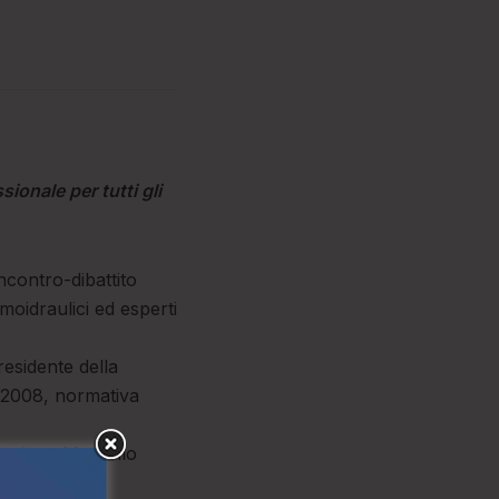
ionale per tutti gli
ncontro-dibattito
ermoidraulici ed esperti
residente della
7/2008, normativa
faele, e Marcello
ormativi,