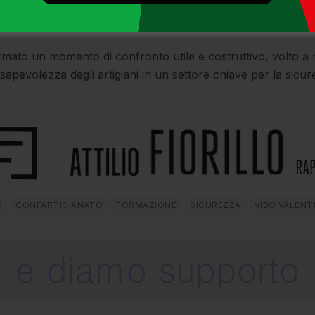
he per i clienti e i cittadini. È stato inoltre ribadito l’obbligo,
razioni di conformità per i lavori eseguiti, a garanzia della qua
rmato un momento di confronto utile e costruttivo, volto a 
pevolezza degli artigiani in un settore chiave per la sicurez
O
CONFARTIGIANATO
FORMAZIONE
SICUREZZA
VIBO VALENT