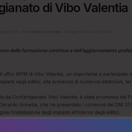
gianato di Vibo Valentia
ggio 2025
in
costume e società
Tempo di lettura: 2 minuti
nza della formazione continua e dell’aggiornamento profess
gli uffici MPM di Vibo Valentia, un importante e partecipato i
impianti negli edifici, alla presenza di numerosi elettricisti, t
zata da Confartigianato Vibo Valentia, è stata promossa dal P
ti, Gerardo Annetta, che ha presentato i contenuti del DM 3
a l’installazione degli impianti all’interno degli edifici.
e il Segretario di Confartigianato Vibo Valentia, Nicola Raf
el settore, i quali hanno approfondito gli aspetti tecnici e n