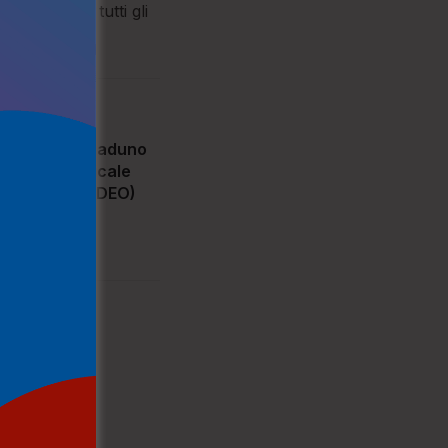
ionale per tutti gli
 Calabro il raduno
emorial Musicale
Grotteria (VIDEO)
220