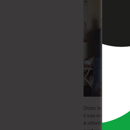
Dopo la recente cost
il suo impegno a fav
è informare e sensibil