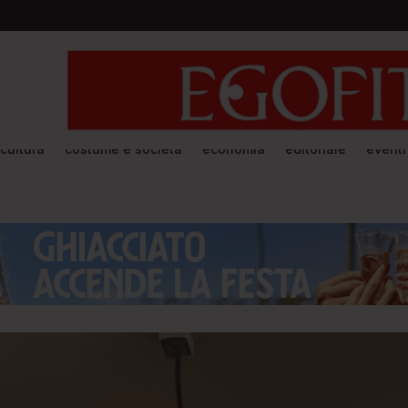
cultura
costume e società
economia
editoriale
eventi