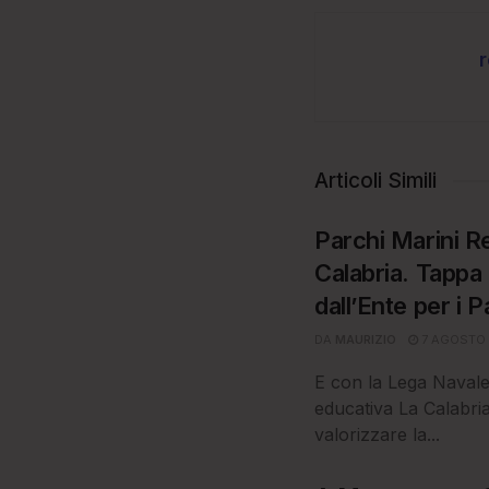
Articoli Simili
Parchi Marini 
Calabria. Tappa
dall’Ente per i P
DA
MAURIZIO
7 AGOSTO
E con la Lega Naval
educativa La Calabri
valorizzare la...