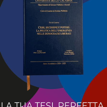
o quindi ai nove già indagati per il reato di rissa, e già destin
so orale da parte del Questore.
involto anche diversi minorenni, era partita innanzi ad un lo
, coinvolgendo, in breve tempo, una moltitudine di giovani a
ni e calci reciproci da parte dei ragazzi che nel corso del
lie e sedie del dehors, finiti poi sulla pubblica via interessat
 benché tempestivi, erano stati svolti da parte della locale 
azione degli avventori del locale o dei passanti testimoni de
 episodio che ha creato una turbativa per l’ordine e la sic
tia, a seguito degli accertamenti condotti dalla Divisione di
oi emesso un provvedimento di sospensione della licenza ne
enti, secondo quanto disposto dall’art.100 del testo unico del