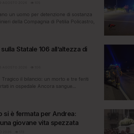
9 AGOSTO 2026
105
iano un uomo per detenzione di sostanza
nieri della Compagnia di Petilia Policastro,
sulla Statale 106 all’altezza di
8 AGOSTO 2026
106
 Tragico il bilancio: un morto e tre feriti
rtati in ospedale Ancora sangue...
 si è fermata per Andrea:
a una giovane vita spezzata
O 2026
173