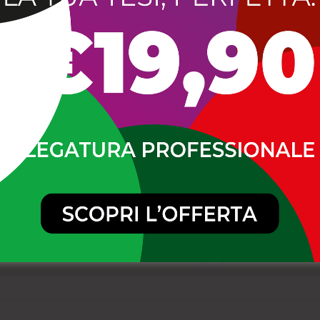
ono in tutto 13 i giovani identificati nel corso delle indagini,
a per il reato di rissa di cui all’art. 588 del codice penale.
ri accertamenti per valutare l’emissione di provvedimenti am
prevenzione (e con specifico riferimento al contrasto alla m
ibo Valentia.
DA
POLIZIA
QUESTURA
RISSA