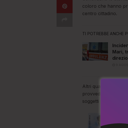
coloro che hanno pres
centro cittadino.
TI POTREBBE ANCHE P
Inciden
Mari, t
direzi
9 AGOS
Altri quattro sono gl
provvedimenti di fogli
soggetti non resident