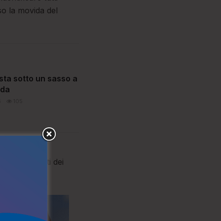
so la movida del
ta sotto un sasso a
rda
6
105
 emesso due
(nei confronti dei
orale.