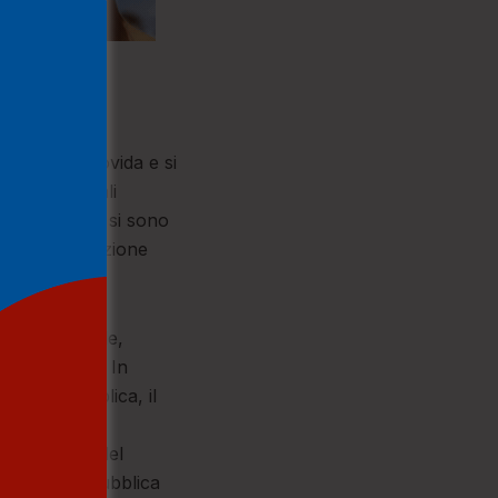
atari dei
cale della movida e si
lcuni dei quali
l’aggressione si sono
a dalla circolazione
Squadra Mobile,
lla violenza. In
urezza pubblica, il
 Polizia
i confronti del
le leggi di pubblica