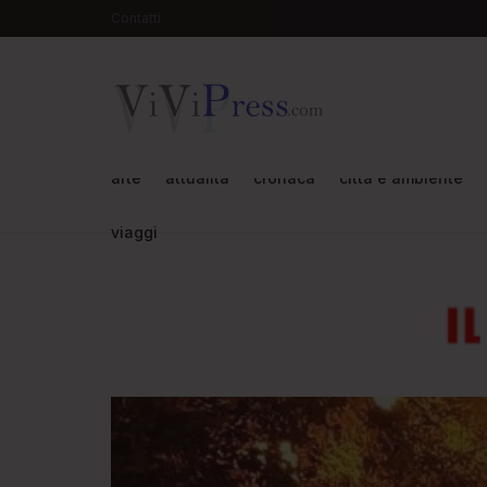
Contatti
arte
attualità
cronaca
città e ambiente
viaggi