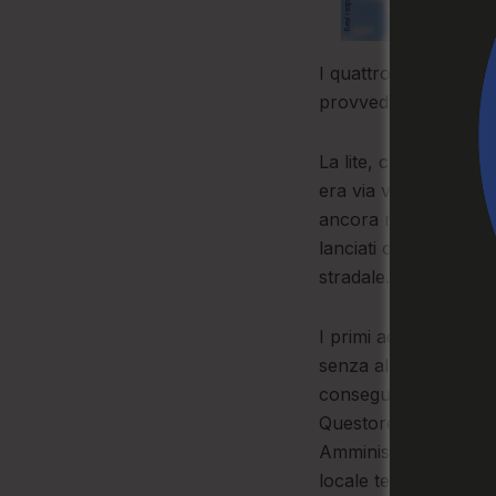
I quattro si aggiungon
provvedimenti di avvi
La lite, che aveva co
era via via fomentata
ancora minorenni. Pug
lanciati contro bottig
stradale.
I primi accertamenti,
senza alcuna collabor
conseguenza del grave
Questore di Vibo Valen
Amministrativa, ha p
locale teatro degli ev