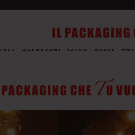
cultura
costume e società
economia
editoriale
eventi