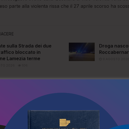
o parte alla violenta rissa che il 27 aprile scorso ha scos
IACERE
te sulla Strada dei due
Droga nascos
raffico bloccato in
Roccaberna
one Lamezia terme
9 AGOSTO 202
TO 2026
106
i indagati, per i quali il Questore Rodolfo Ruperti ha inoltre
 di via dal Comune di Vibo Valentia per la durata di tre anni 
i nel capoluogo), unitamente a due provvedimenti di avviso 