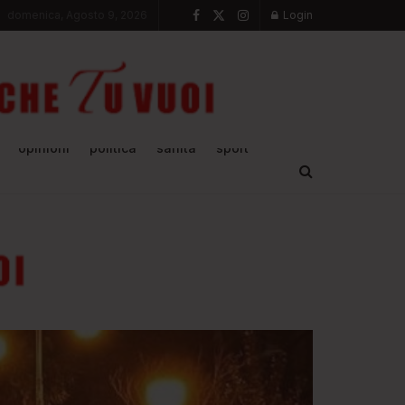
domenica, Agosto 9, 2026
Login
opinioni
politica
sanità
sport