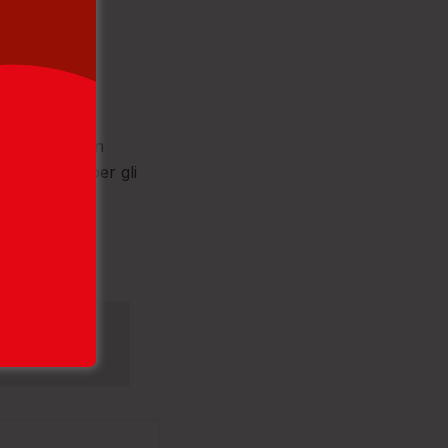
 e deferiti
ministrativi in
ala movida) per gli