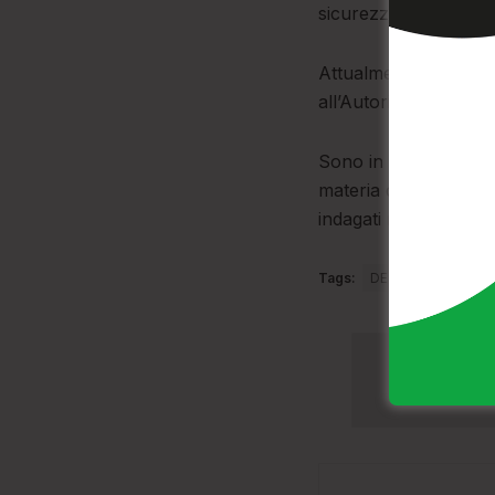
sicurezza,
Attualmente, dunque, s
all’Autorità Giudiziari
Sono in corso ulterio
materia di misure di 
indagati residenti a V
Tags:
DEHORS
MOVI