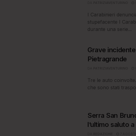
DA
PATRIZIAVENTURINO
I Carabinieri denunc
stupefacente I Carabi
durante una serie...
Grave incidente 
Pietragrande
DA
PATRIZIAVENTURINO
Tre le auto coinvolte.
che sono stati traspo
Serra San Bruno
l’ultimo saluto 
DA
REDAZIONE
7 AGOST