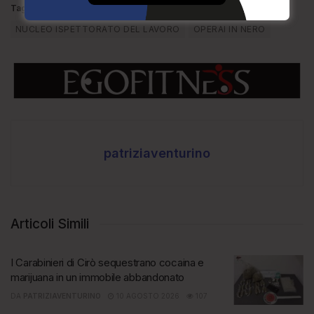
Tags:
CARABINIERI
ISOLA CAPO RIZZUTO
LE CASTELLA
NUCLEO ISPETTORATO DEL LAVORO
OPERAI IN NERO
patriziaventurino
Articoli Simili
I Carabinieri di Cirò sequestrano cocaina e
marijuana in un immobile abbandonato
DA
PATRIZIAVENTURINO
10 AGOSTO 2026
107