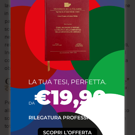
lavoro irregolare e alla verifica del rispetto delle norme
in materia di sicurezza nei luoghi di lavoro, in
particolare nella zona di Le Castella, dove è stato
scoperto un cantiere edile non in regola con le
necessarie autorizzazioni e con la normativa vigente
relativa alla sicurezza e alla formazione dei dipendenti.
Inoltre, sono stati individuati alcuni lavoratori privi del
contratto di assunzione e sprovvisti della visita medica
obbligatoria.
Per questi motivi il titolare della ditta è stato deferito
alla Procura della Repubblica di Crotone. A suo carico
sono state comminate sanzioni amministrative per un
totale di 9.700 euro.