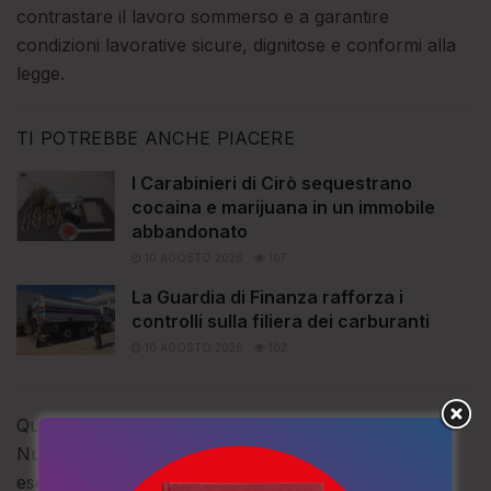
contrastare il lavoro sommerso e a garantire
condizioni lavorative sicure, dignitose e conformi alla
legge.
TI POTREBBE ANCHE PIACERE
I Carabinieri di Cirò sequestrano
cocaina e marijuana in un immobile
abbandonato
10 AGOSTO 2026
107
La Guardia di Finanza rafforza i
controlli sulla filiera dei carburanti
10 AGOSTO 2026
102
Questa volta, insieme al personale specializzato del
Nucleo Ispettorato del Lavoro di Crotone, hanno
eseguito una serie di controlli mirati al contrasto del