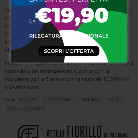
Tale divieto, conosciuto anche come “D.A.S.P.O. Willy”,
costituisce un provvedimento restrittivo disposto nei
confronti di soggetti coinvolti in risse o aggressioni, o
che adottano comportamenti violenti nei pressi o
all’interno di locali pubblici, e che, pertanto, siano
ritenuti socialmente pericolosi.
In ragione di quanto accertato, i tre saranno chiamati a
rispondere del reato previsto e punito con la
reclusione da 1 a 3 anni e con la multa da 10.000 fino
a 24.000 euro.
Tags:
D.A.C.U.R.
D.A.S.P.O. WILLY
DENUNCIA
POLIZIA
SERRA SAN BRUNO