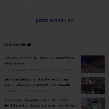
patriziaventurino
Articoli Simili
Grave incidente sulla Statale 106 all’altezza di
Pietragrande
DA
PATRIZIAVENTURINO
8 AGOSTO 2026
105
Serra San Bruno si è fermata per Andrea:
l’ultimo saluto a una giovane vita spezzata
DA
REDAZIONE
7 AGOSTO 2026
171
Schiavonea, devastati nella notte i mezzi
dell’Italiana Gas. Solidarietà unanime a Roberto