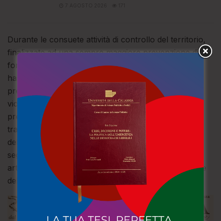
7 AGOSTO 2026
171
Durante le consuete attività di controllo del territorio,
finalizzate ad una sempre maggiore prevenzione di
forme di criminalità diffusa, gli agenti della Polizia
hanno constatao che i tre giovani si erano recati
presso un locale del centro di Serra San Bruno,
violando così il divieto di accesso e stazionamento
presso gli esercizi commerciali e locali di pubblico
trattenimento (c.d. D.A.C.U.R.) emesso dal Questore
della Provincia di Vibo Valentia, Rodolfo Ruperti, a
seguito di un brutale pestaggio di cui i tre erano stati
artefici, e che era avvenuto proprio presso un locale
della movida serrese.