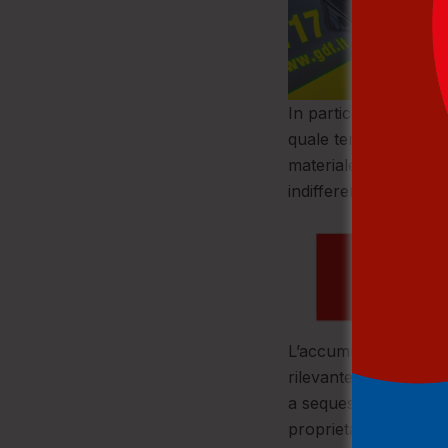
In particolare, le Fi
quale terreno agricolo
materiale di risulta d
indifferenziato, accum
L’accumulo di tali mate
rilevante ai sensi del
a sequestro l’area int
proprietario del fondo