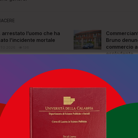
IACERE
, arrestato l’uomo che ha
Commerciant
ato l’incidente mortale
Bruno denunc
commercio ab
TO 2026
136
esplodente
5 AGOSTO 202