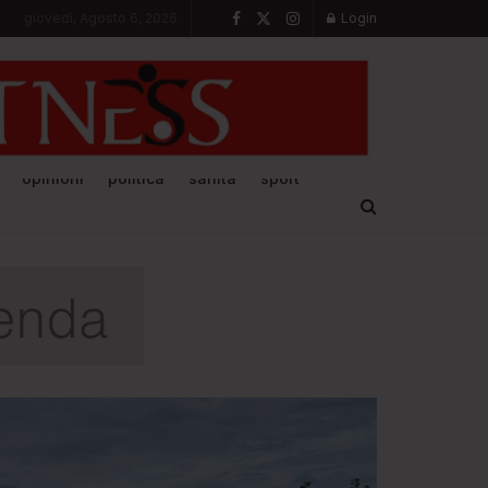
giovedì, Agosto 6, 2026
Login
opinioni
politica
sanità
sport