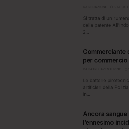
DA
REDAZIONE
5 AGOST
Si tratta di un rumen
della patente All'ind
2...
Commerciante d
per commercio a
DA
PATRIZIAVENTURINO
Le batterie pirotecni
artificieri della Polizi
in...
Ancora sangue sf
l’ennesimo incid