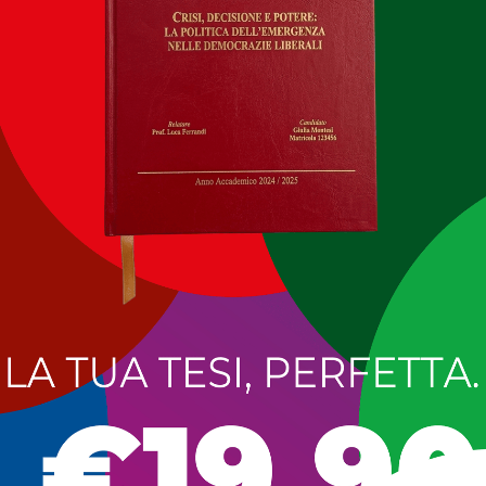
amme Gialle della Tenenza di Cirò Marina hanno individuato u
, al cui interno risultava una massiccia presenza di rifiuti di
a demolizioni edili, rifiuti ingombranti, mobilio, pneumatici, e
ulati e mischiati tra loro, senza le prescritte autorizzazioni 
riali in luoghi privi di titoli autorizzativi costituisce fattisp
 Codice dell’Ambiente e, pertanto, i militari delle Fiamme Gial
eressata dall’illecito accumulo di rifiuti, hanno proceduto a 
 presente, all’atto dell’intervento, all’interno della discarica