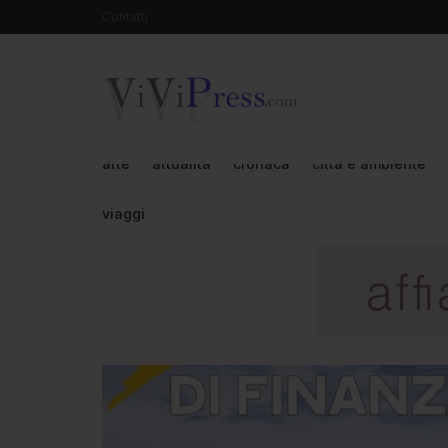
Contatti
arte
attualità
cronaca
città e ambiente
viaggi