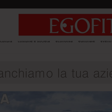
cultura
costume e società
economia
editoriale
eventi