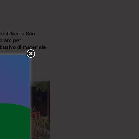
e di Serra San
iato per
usivo di materiale
6
110