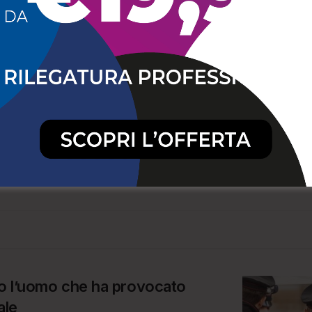
NCIA
DISCARICA ABUSIVA
GUARDIA DI FINANZA
SEQUESTRO
atriziaventurino
to l’uomo che ha provocato
ale