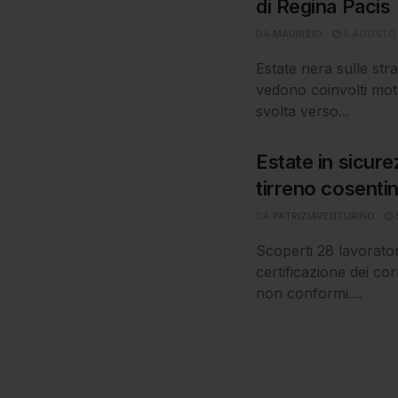
di Regina Pacis
DA
MAURIZIO
5 AGOSTO
Estate nera sulle stra
vedono coinvolti motoc
svolta verso...
Estate in sicurez
tirreno cosenti
DA
PATRIZIAVENTURINO
Scoperti 28 lavoratori
certificazione dei corr
non conformi....