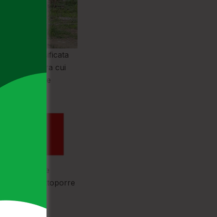
n’area, classificata
 vario tipo, tra cui
 altro materiale
di legge.
ecie penalmente
le, oltre a sottoporre
denunciare il
.