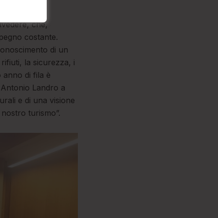
l prestigioso
lvedere, che,
mpegno costante.
conoscimento di un
fiuti, la sicurezza, i
 anno di fila è
o Antonio Landro a
urali e di una visione
 nostro turismo”.