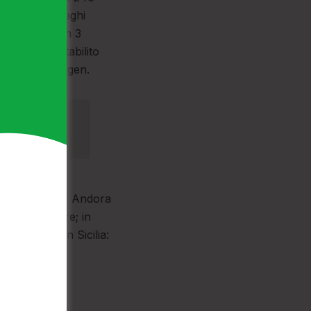
ere Blu sui laghi
i sono 87, con 3
e a quanto stabilito
ede a Copenhagen.
tegiordano
ni; in Liguria; Andora
mune lacustre; in
lesiente); in Sicilia: