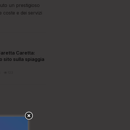
nuto un prestigioso
e coste e dei servizi
aretta Caretta:
o sito sulla spiaggia
6
123