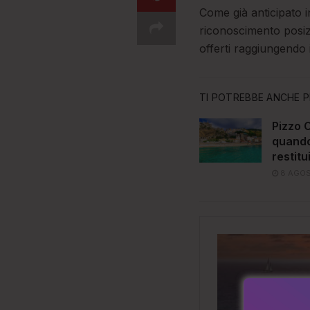
Come già anticipato i
riconoscimento posizio
offerti raggiungendo 
TI POTREBBE ANCHE P
Pizzo C
quando 
restitu
8 AGOS