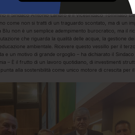
a della conferma per il terzo anno consecutivo e a ritirare i
no il Sindaco Antonio Landro e il Vicesindaco Tommaso Be
eano come non si tratti di un traguardo scontato, ma di un i
ra Blu non è un semplice adempimento burocratico, ma il ri
utazione che riguarda la qualità delle acque, la gestione dei ri
l’educazione ambientale. Ricevere questo vessillo per il terzo
 e un motivo di grande orgoglio – ha dichiarato il Sindac
a – È il frutto di un lavoro quotidiano, di investimenti strutt
punta alla sostenibilità come unico motore di crescita per il