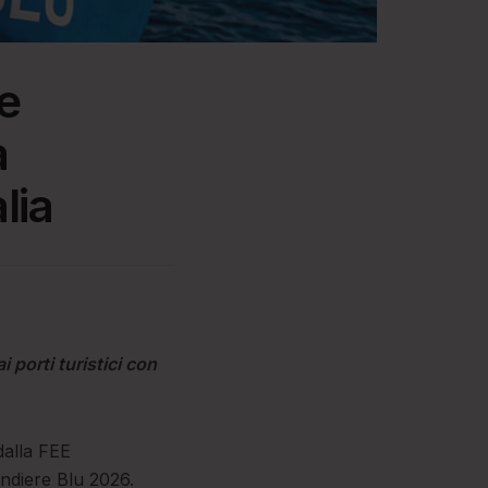
e
a
lia
i porti turistici con
dalla FEE
ndiere Blu 2026.