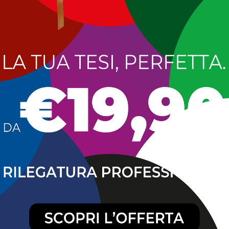
 sono i nuovi ingressi, 3 i Comuni non confermati. Le Bandi
ngresso di 1 nuovo comune lacustre. I porti turistici premiat
guria si conferma la regione con più Bandiere Blu, 35, in bas
 Environmental Education (Fee), ong internazionale con s
e Blu 2026 sono: in Calabria: Amendolara (Cosenza), Mon
atanzaro), Locri (Reggio Calabria); in Emilia Romagna: Rimi
peria); in Lombardia: Limone sul Garda (Brescia), nuovo co
euca (Lecce), Tricase (Lecce); in Sardegna: Teulada (Sulcis Ig
ari (Messina); in Toscana: Monte Argentario (Grosseto).
n provincia di Vibo Valentia. Briatico, Tropea e Parghelia.