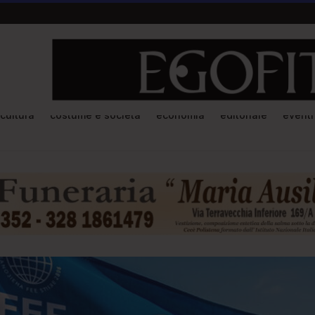
cultura
costume e società
economia
editoriale
eventi