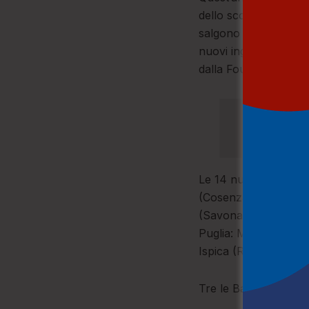
dello scorso anno: 14
salgono a 23, con l’i
nuovi ingressi. La Li
dalla Foundation for
Le 14 nuove Bandier
(Cosenza), Falerna (C
(Savona), Taggia (Im
Puglia: Morciano di L
Ispica (Ragusa), Lip
Tre le Bandiere Blu i