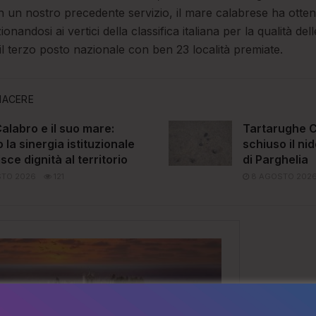
n un nostro precedente servizio, il mare calabrese ha otte
nandosi ai vertici della classifica italiana per la qualità dell
il terzo posto nazionale con ben 23 località premiate.
IACERE
alabro e il suo mare:
Tartarughe C
la sinergia istituzionale
schiuso il nid
isce dignità al territorio
di Parghelia
TO 2026
121
8 AGOSTO 202