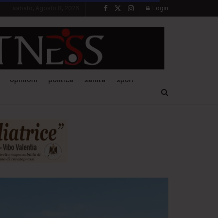
sabato, Agosto 8, 2026
Login
opinioni
politica
sanità
sport