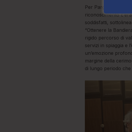
Per Parghelia di tratt
riconoscimento c’era
soddisfatti, sottolin
“​Ottenere la Bandie
rigido percorso di val
servizi in spiaggia e 
un’emozione profonda
margine della cerimoni
di lungo periodo che 