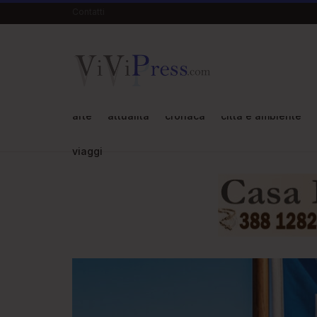
Contatti
arte
attualità
cronaca
città e ambiente
viaggi