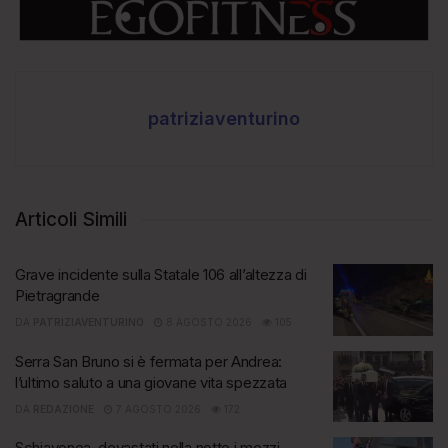
patriziaventurino
Articoli Simili
Grave incidente sulla Statale 106 all’altezza di
Pietragrande
DA
PATRIZIAVENTURINO
8 AGOSTO 2026
105
Serra San Bruno si è fermata per Andrea:
l’ultimo saluto a una giovane vita spezzata
DA
REDAZIONE
7 AGOSTO 2026
172
Schiavonea, devastati nella notte i mezzi