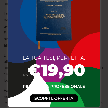
consentiti.
​Le indagini condotte dai militari dell’Arma, inoltre,
hanno fatto luce su un grave episodio di violenza
avvenuto lo scorso marzo nel cuore della cittadina.
Secondo quanto ricostruito dai militari, l’indagato
avrebbe tentato di estorcere denaro a un cliente
all’interno di un esercizio commerciale del centro.
​Di fronte al rifiuto della vittima, l’aggressore avrebbe
atteso l’uomo all’esterno del locale per poi scagliarsi
contro di lui con inaudita violenza, con schiaffi, pugni e
con un oggetto contundente, causandogli diverse
lesioni.
Fondamentali, ai fini della ricostruzione dei fatti, sono
risultati le dichiarazioni dei testimoni e l’analisi delle
immagini dei sistemi di videosorveglianza presenti nella