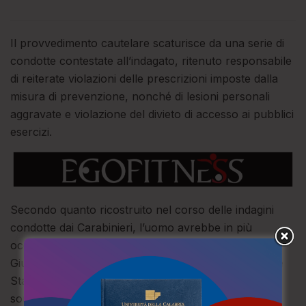
Il provvedimento cautelare scaturisce da una serie di
condotte contestate all’indagato, ritenuto responsabile
di reiterate violazioni delle prescrizioni imposte dalla
misura di prevenzione, nonché di lesioni personali
aggravate e violazione del divieto di accesso ai pubblici
esercizi.
Secondo quanto ricostruito nel corso delle indagini
condotte dai Carabinieri, l’uomo avrebbe in più
occasioni violato gli obblighi imposti dall’Autorità
Giudiziaria, omettendo di presentarsi presso la locale
Stazione Carabinieri nei giorni prescritti e venendo
sorpreso fuori dalla propria abitazione in orari non