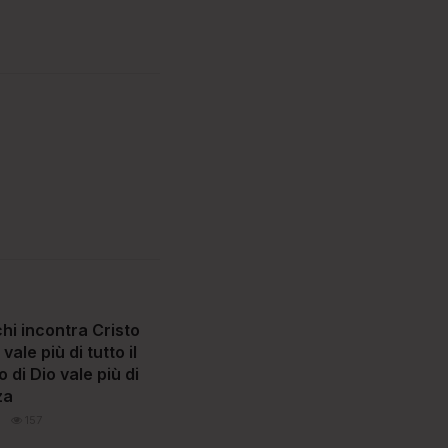
chi incontra Cristo
vale più di tutto il
o di Dio vale più di
za
157