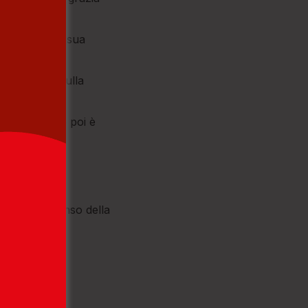
chezza con la sua
 realizzare sulla
etsemani (che poi è
a gioia della
(Vienna 1889-
cercare il senso della