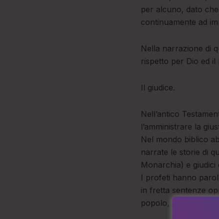
per alcuno, dato che 
continuamente ad im
Nella narrazione di 
rispetto per Dio ed i
Il giudice.
Nell’antico Testament
l’amministrare la giu
Nel mondo biblico abb
narrate le storie di 
Monarchia) e giudici c
I profeti hanno parol
in fretta sentenze opp
popolo, per fare delle