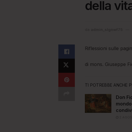
della vit
da
admin_slgnwf75
Riflessioni sulle pag
di mons. Giuseppe Fio
TI POTREBBE ANCHE P
Don Fio
mondo,
condiv
2 AGOS