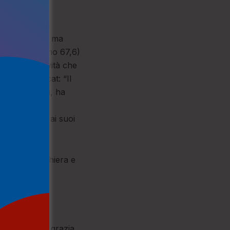
ezione umana, ma
e vedove”(Salmo 67,6)
: due positività che
 nel magnificat: “Il
i gli affamati, ha
rse giustizia ai suoi
he si fa preghiera e
ci conceda la grazia