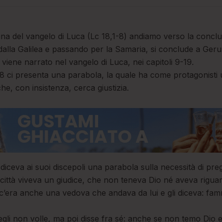
na del vangelo di Luca (Lc 18,1-8) andiamo verso la conclus
alla Galilea e passando per la Samaria, si conclude a Ger
viene narrato nel vangelo di Luca, nei capitoli 9-19.
o 18 ci presenta una parabola, la quale ha come protagonisti 
e, con insistenza, cerca giustizia.
diceva ai suoi discepoli una parabola sulla necessità di p
 città viveva un giudice, che non teneva Dio né aveva rigua
à c’era anche una vedova che andava da lui e gli diceva: fammi
egli non volle, ma poi disse fra sé: anche se non temo Dio 