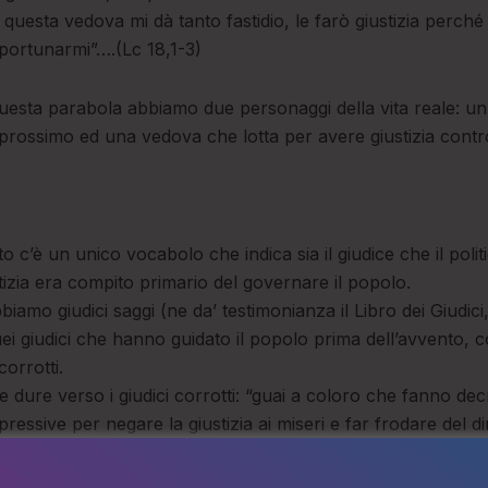
questa vedova mi dà tanto fastidio, le farò giustizia perch
portunarmi”….(Lc 18,1-3)
questa parabola abbiamo due personaggi della vita reale: un
l prossimo ed una vedova che lotta per avere giustizia cont
o c’è un unico vocabolo che indica sia il giudice che il poli
stizia era compito primario del governare il popolo.
iamo giudici saggi (ne da’ testimonianza il Libro dei Giudic
quei giudici che hanno guidato il popolo prima dell’avvento, c
orrotti.
e dure verso i giudici corrotti: “guai a coloro che fanno decr
ressive per negare la giustizia ai miseri e far frodare del dir
 vedove la loro preda e per spogliare gli orfani”(Isaia 10,1-