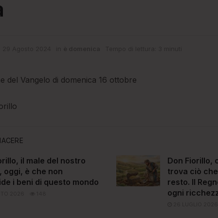
a
29 Agosto 2024
in
è domenica
Tempo di lettura: 3 minuti
ine del Vangelo di domenica 16 ottobre
rillo
IACERE
rillo, il male del nostro
Don Fiorillo, 
 oggi, è che non
trova ciò che 
ide i beni di questo mondo
resto. Il Regn
ogni ricchez
TO 2026
148
26 LUGLIO 2026