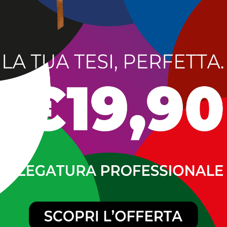
oli della nostra esistenza per gli altri;
 siamo piccoli, e Lui e solo Lui, può colmare la nostra po
ia;
ui, che ci ha chiamato a lavorare nella sua vigna, ci aiuti a
o di Giustizia e di Pace;
 la nostra partecipazione all’agonia di Gesù nell’orto del G
o nostro mondo!) ci porti a vivere, dopo tre giorni di morte, l
la compagnia degli uomini.
’enigmatico messaggio del filosofo Ludowig Wittgenstein 
non credo in Dio, ma prego tutti i giorni. Per me pregare è 
o
O