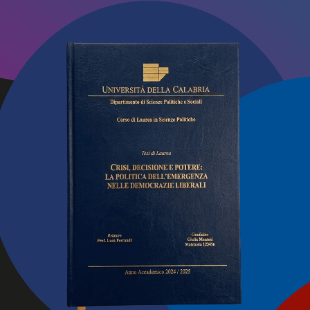
bola simboleggia la categoria sociale debole e senza prot
uo “goel”, avvocato e difensore: “padre degli orfani e dell
e due cose: la convinzione di essere nel giusto e la tenacia
zi il suo progetto che, poi, è il progetto annunziato da Maria
i potenti dai troni, ha innalzato gli umili, ha ricolmato di ben
mani vuote”(1,52-53).
con ostinazione e tenacia, fa dire a Gesù: “e Dio non farà fo
orno e notte verso di Lui?”
e è stare in comunione con Dio, attraverso un colloquio , c
enza stancarsi mai.
 di:
perché Lui, che ci ha amato tanto da dare la vita per noi, 