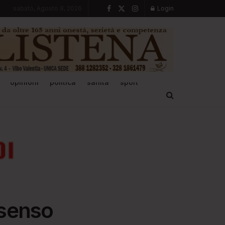
sabato, Agosto 8, 2026
Login
opinioni
politica
sanità
sport
 senso