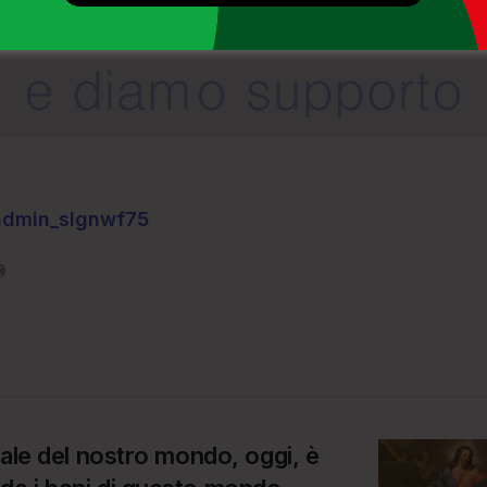
admin_slgnwf75
 male del nostro mondo, oggi, è