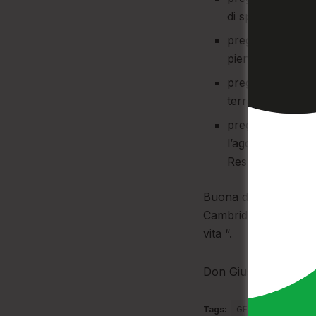
di spendere scamp
pregare , perché
pienezza di Graz
pregare, perché L
terra il suo Regn
pregare , perché
l’agonia di quest
Resurrezione nel
Buona domenica con l
Cambridge 1951): “Io 
vita “.
Don Giuseppe Fiorill
Tags:
GESÙ
VANGEL