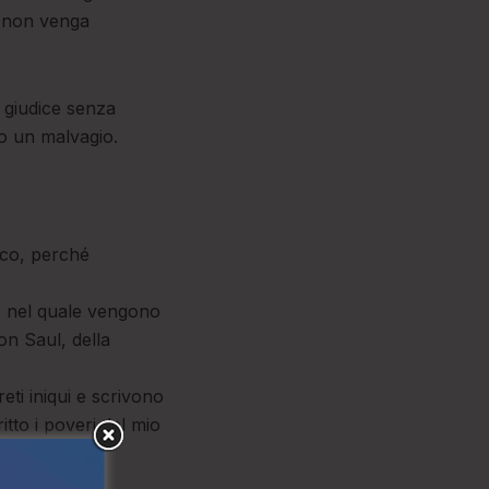
é non venga
 giudice senza
ro un malvagio.
tico, perché
i, nel quale vengono
on Saul, della
eti iniqui e scrivono
itto i poveri del mio
2).