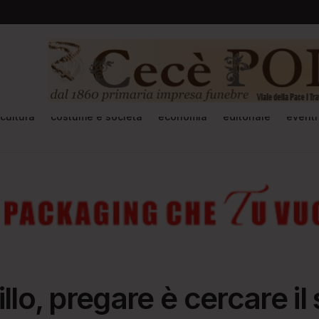
cultura
costume e società
economia
editoriale
eventi
illo, pregare è cercare il