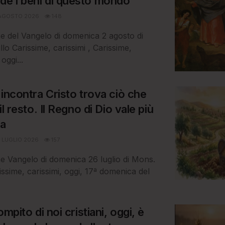
de i beni di questo mondo
AGOSTO 2026
148
ine del Vangelo di domenica 2 agosto di
lo Carissime, carissimi , Carissime,
oggi...
i incontra Cristo trova ciò che
 il resto. Il Regno di Dio vale più
za
 LUGLIO 2026
157
ine Vangelo di domenica 26 luglio di Mons.
issime, carissimi, oggi, 17ª domenica del
compito di noi cristiani, oggi, è