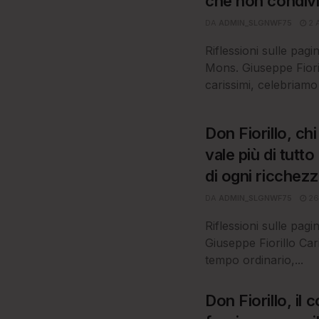
che non condivi
DA
ADMIN_SLGNWF75
2 
Riflessioni sulle pag
Mons. Giuseppe Fioril
carissimi, celebriamo 
Don Fiorillo, ch
vale più di tutto
di ogni ricchez
DA
ADMIN_SLGNWF75
26
Riflessioni sulle pag
Giuseppe Fiorillo Car
tempo ordinario,...
Don Fiorillo, il 