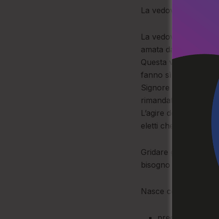
La vedova.
La vedova della para
amata da Dio quale s
Questa vedova possied
fanno sì che si realiz
Signore ha rovesciato 
rimandato i ricchi a 
L’agire della vedova, 
eletti che gridano gi
Gridare giorno e nott
bisogno di pregare s
Nasce così l’esigenza
pregare sempre, 