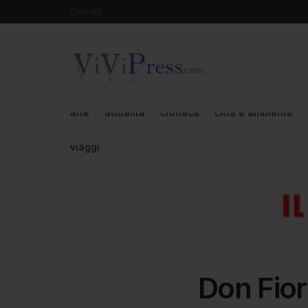
Contatti
arte
attualità
cronaca
città e ambiente
viaggi
Don Fior