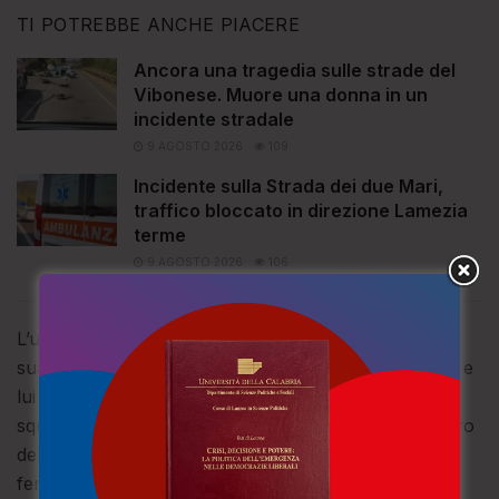
TI POTREBBE ANCHE PIACERE
Ancora una tragedia sulle strade del
Vibonese. Muore una donna in un
incidente stradale
9 AGOSTO 2026
109
Incidente sulla Strada dei due Mari,
traffico bloccato in direzione Lamezia
terme
9 AGOSTO 2026
106
L’uomo stava guidando il mezzo su un campo in una
sua proprietà a Cropani quando questo si è ribaltato e
lui è rimasto sotto. Sul posto è intervenuta una
squadra dei Vigili del Fuoco del Comando di Catanzaro
del distaccamento di Sellia Marina che lo ha estratto
ferito ma cosciente, quindi è intervenuto il personale