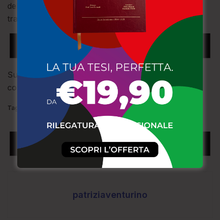
del 118 che ha prestato le prime cure per poi
trasportarlo in elisoccorso in ospedale.
Sul posto anche i carabinieri per gli adempimenti di
competenza.
Tags:
CROPANI
FERITO
TRATTORE
VIGILI DEL FUOCO
patriziaventurino