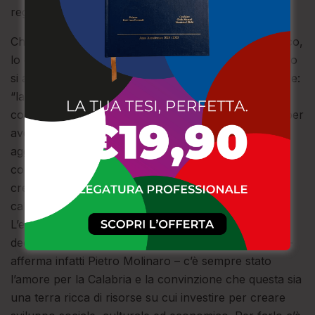
regionale e nazionale”.
Che si tratti di una scelta ponderata e di valore politico,
lo conferma il diretto interessati allorquando Molinaro
si affretta, nella sua prima dichiarazione, a ringraziare:
“la coordinatrice regionale Wanda Ferro e il
coordinatore provinciale di Cosenza Angelo Brutto per
aver accolto la mia richiesta di adesione al partito”,
aggiungendo: “Con tutte le mie energie darò il mio
contributo all’attività del gruppo consiliare, e per far
crescere il partito nell’esclusivo interesse dei
calabresi”.
L’ex leghista poi spiega come sia arrivato a questa
decisione: ““A fondamento del mio impegno politico –
afferma infatti Pietro Molinaro – c’è sempre stato
l’amore per la Calabria e la convinzione che questa sia
una terra ricca di risorse su cui investire per creare