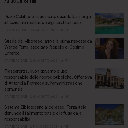
Articoli Simili
Pizzo Calabro e il suo mare: quando la sinergia
istituzionale restituisce dignità al territorio
DA
REDAZIONE
8 AGOSTO 2026
138
Strade del Vibonese, arriva la prima risposta da
Wanda Ferro: ascoltato l’appello di Cosimo
Limardo
DA
REDAZIONE
6 AGOSTO 2026
151
Trasparenza, buon governo e uso
responsabile delle risorse pubbliche. Offensiva
di Antonella Petracca sull’amministrazione
comunale
DA
REDAZIONE
6 AGOSTO 2026
130
Sistema Bibliotecario al collasso: Forza Italia
denuncia il fallimento totale e la fuga dalle
responsabilità
DA
REDAZIONE
5 AGOSTO 2026
145