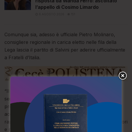
risposta da Wanda Ferro: ascoltato
l’appello di Cosimo Limardo
6 AGOSTO 2026
151
Comunque sia, adesso è ufficiale Pietro Molinaro,
consigliere regionale in carica eletto nelle fila della
Lega lascia il partito di Salvini per aderire ufficialmente
a Fratelli d’Italia.
“Il suo ingresso – è scritto in una nota – avviene in
seguito ad una condivisione tra il coordinamento
provinciale di Cosenza e regionale del partito, in
accordo con i vertici organizzativi nazionali, e
rappresenta un segnale significativo di fiducia nei valori
e negli obiettivi che Fratelli d’Italia persegue a livello