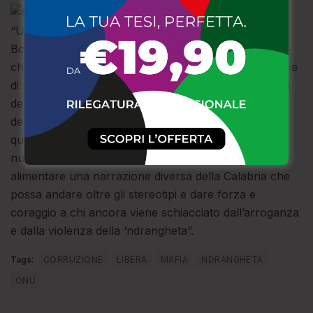
“Un riconoscimento importante . secondo Giuseppe
Borrello,
referente regionale di Libera in Calabria
–
che serve a far conoscere al mondo intero l’immagine
di una Calabria poco conosciuta e valorizzata: quella
delle tante realtà sociali positive che con
determinazione e concretezza sono impegnate,
quotidianamente, nel costruire, nella nostra regione,
nuova speranza. Una testimonianza utile, anche, per
alimentare una narrazione diversa della Calabria che
possa andare oltre gli stereotipi e dare forza e
coraggio a chi ancora viene schiacciato dall’arroganza
e dalla violenza della ‘ndrangheta”.
Tags:
CORRUZIONE
LIBERA
MAFIA
NDRANGHETA
ONU