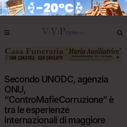
Secondo UNODC, agenzia
ONU,
“ControMafieCorruzione” è
tra le esperienze
internazionali di maggiore