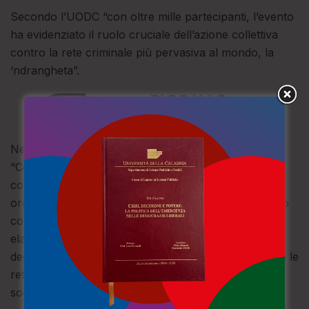
Secondo l’UODC “con oltre mille partecipanti, l’evento
ha evidenziato il ruolo cruciale dell’azione collettiva
contro la rete criminale più pervasiva al mondo, la
‘ndrangheta”.
Nel sottolineare come l’iniziativa
“ControMafieCorruzione” sia strettamente allineata
con la propria missione di combattere la criminalità
organizzata transnazionale, l’UNODC ha evidenziato
come il “Manifesto contro le mafie e la corruzione”,
elaborato al termine della tre giorni, rivolgendosi ai
decisori politici, ha definito le priorità per smantellare le
reti criminali: l’istruzione, l’impegno civico e l’equità
sociale.