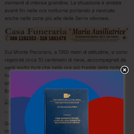
momenti di intensa grandine. La situazione è andata
avanti fin nelle ore notturne portando a nevicate
anche nelle zone più alte delle Serre vibonesi.
Sul Monte Pecoraro, a 1350 metri di altitudine, si sono
registrati circa 10 centimetri di neve, accompagnati da
venti molto forti che nelle ore più fredde della notte
hanno provocato una vera e propria tormenta,
situazione che ha coinvolto anche i centri abitati di
Brognaturo, Spadola e Mongiana.
Monte Pecoraro questa notte
Questa mattina, infatti, le aree delle Serre si siano
risvegliate con una leggera coltre bianca.