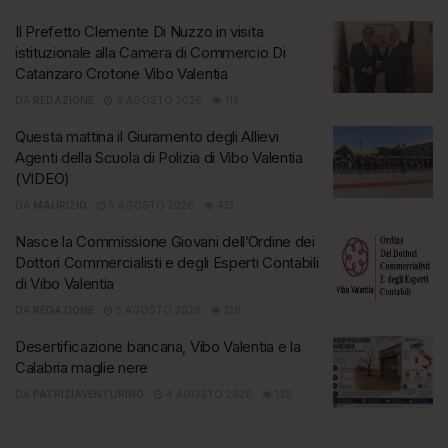
Il Prefetto Clemente Di Nuzzo in visita
istituzionale alla Camera di Commercio Di
Catanzaro Crotone Vibo Valentia
DA
REDAZIONE
6 AGOSTO 2026
113
Questa mattina il Giuramento degli Allievi
Agenti della Scuola di Polizia di Vibo Valentia
(VIDEO)
DA
MAURIZIO
5 AGOSTO 2026
413
Nasce la Commissione Giovani dell’Ordine dei
Dottori Commercialisti e degli Esperti Contabili
di Vibo Valentia
DA
REDAZIONE
5 AGOSTO 2026
128
Desertificazione bancaria, Vibo Valentia e la
Calabria maglie nere
DA
PATRIZIAVENTURINO
4 AGOSTO 2026
138