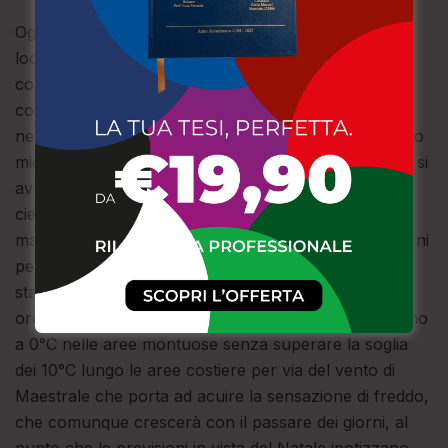
Oggi la giornata sarà caratterizzata da tempo
localmente instabile su gran parte del territorio
con piovaschi sparsi che interesseranno sia le aree
costiere che quelle interne, con possibili deboli
nevicate lungo i monti delle Serre. Un segnale di lento
miglioramento che sarà concreto domenica, quando si
avrà tempo prevalentemente stabile ovunque e con
cielo sereno o poco nuvoloso. Le temperature però
manterranno l’abbassamento registrato in questi giorni
per cui i valori si manterranno al di sotto delle medie
stagionali e con il termometro che, soprattutto nelle
ore notturne e prime ore del mattino, raggiungerà fino
a 0°C nelle aree montuose senza superare la soglia
dei 10°C lungo le aree costiere per via del vento di
Maestrale che porta ad acuire la sensazione di freddo,
che comunque crescerà con il passare dei giorni, al