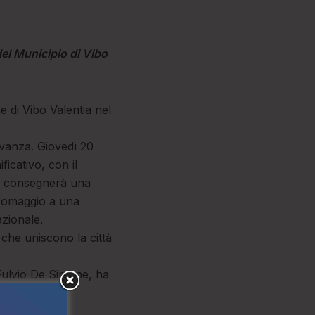
del Municipio di Vibo
 di Vibo Valentia nel
evanza. Giovedì 20
icativo, con il
o, consegnerà una
e omaggio a una
azionale.
che uniscono la città
Fulvio De Simone, ha
 24 secondi,