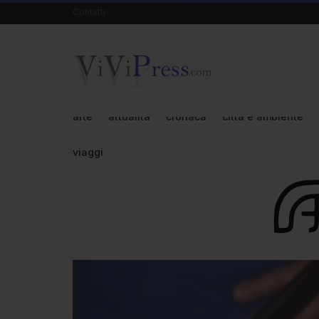
Contatti
arte
attualità
cronaca
città e ambiente
viaggi