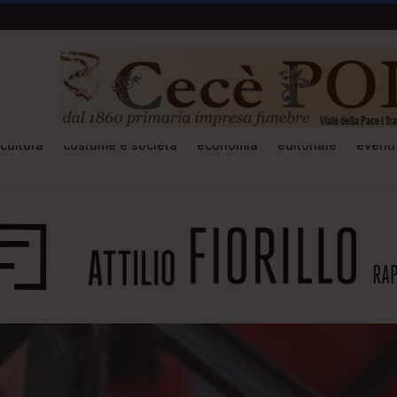
cultura
costume e società
economia
editoriale
eventi