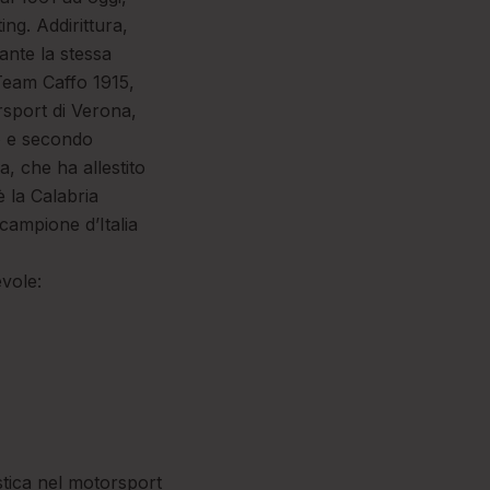
ing. Addirittura,
ante la stessa
 Team Caffo 1915,
rsport di Verona,
o e secondo
a, che ha allestito
è la Calabria
campione d’Italia
evole:
istica nel motorsport