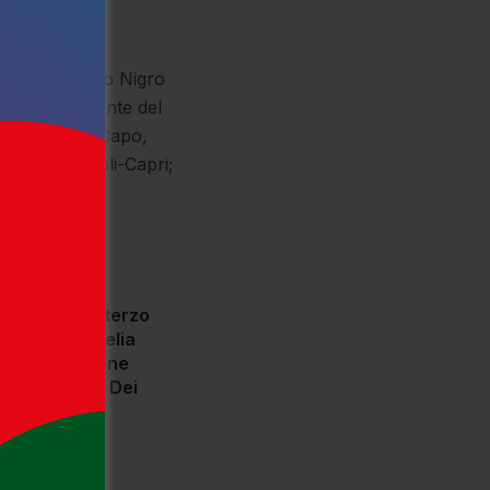
lo Sport
ato Gullo,
port, Domenico Nigro
Caffo presidente del
o Amaro del Capo,
istance Napoli-Capri;
eno ritmo il terzo
cetto “Parghelia
 manifestazione
a Costa degli Dei
6
135