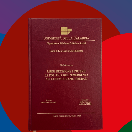
i del Sindaco di Vibo Valentia Enzo Romeo e dell’Assessore al
o D’Agnolo Presidente del D&D JET SKY team in cui è tesser
no Talarico giornalista e conduttore tv esperto di Motors
 della Federazione Italiana Motonautica Calabria, Giuseppe 
in sponsor di Claudio Gullo con il brand mondiale Vecchi
to del pilota Claudio Gullo record mondiale Offshore Long D
 Vincenzo Primerano.
IACERE
 “Il Racconto dello Sport”:
Prosegue a pi
llo e Repice protagonisti
torneo di cal
serata tra passione,
d’Amare”, la
 e valori
sportiva dell
TO 2026
153
3 AGOSTO 202