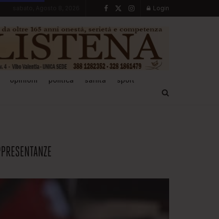
sabato, Agosto 8, 2026
Login
opinioni
politica
sanità
sport