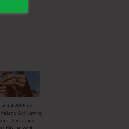
nial dal 2006 del
taliano Aci Karting
liano Aci karting
al 1961 ad oggi,