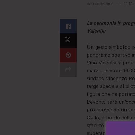
da
redazione
19 Ma
La cerimonia in progr
Valentia
Un gesto simbolico p
panorama sportivo in
Vibo Valentia si prep
marzo, alle ore 16.00
sindaco Vincenzo Ro
targa speciale al pi
figura che ha portato
L’evento sarà un’occ
promuovendo un sens
Gullo, a bordo dello
stabilito il record m
superando un primato