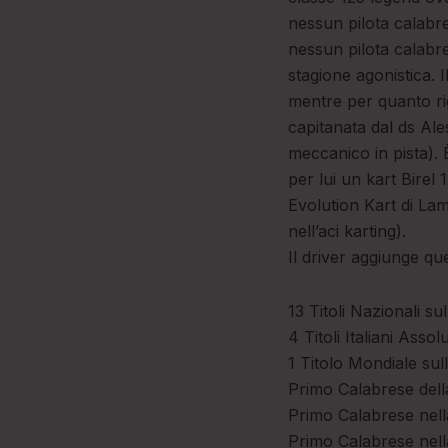
nessun pilota calabres
nessun pilota calabre
stagione agonistica. 
mentre per quanto ri
capitanata dal ds Al
meccanico in pista). È
per lui un kart Birel
Evolution Kart di Lam
nell’aci karting).
Il driver aggiunge qu
13 Titoli Nazionali su
4 Titoli Italiani Assolu
1 Titolo Mondiale sul
Primo Calabrese dell
Primo Calabrese nell
Primo Calabrese nella 