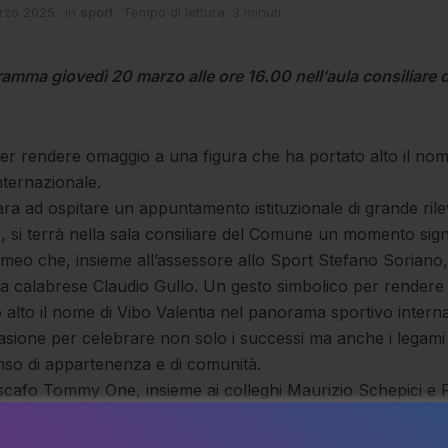
rzo 2025
in
sport
Tempo di lettura: 3 minuti
amma giovedì 20 marzo alle ore 16.00 nell’aula consiliare 
er rendere omaggio a una figura che ha portato alto il nome
ternazionale.
ara ad ospitare un appuntamento istituzionale di grande ril
, si terrà nella sala consiliare del Comune un momento signif
meo che, insieme all’assessore allo Sport Stefano Sorian
lota calabrese Claudio Gullo. Un gesto simbolico per render
 alto il nome di Vibo Valentia nel panorama sportivo intern
asione per celebrare non solo i successi ma anche i legami 
o di appartenenza e di comunità.
 scafo Tommy One, insieme ai colleghi Maurizio Schepici e 
ondiale sulla tratta Napoli-Capri con un tempo di 12 minuti e
 che resisteva dal 2016.