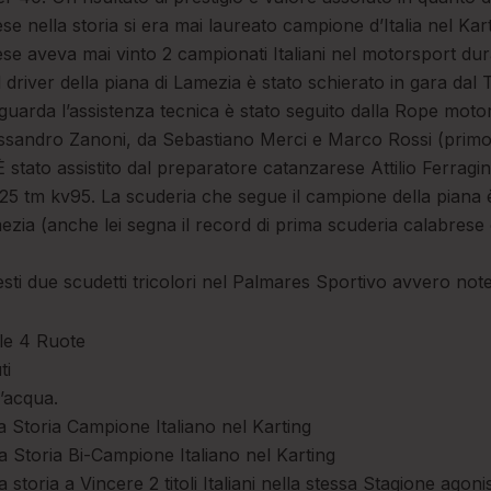
e nella storia si era mai laureato campione d’Italia nel Kart
se aveva mai vinto 2 campionati Italiani nel motorsport dur
Il driver della piana di Lamezia è stato schierato in gara dal
guarda l’assistenza tecnica è stato seguito dalla Rope moto
essandro Zanoni, da Sebastiano Merci e Marco Rossi (prim
 stato assistito dal preparatore catanzarese Attilio Ferragin
 125 tm kv95. La scuderia che segue il campione della piana 
ezia (anche lei segna il record di prima scuderia calabrese 
esti due scudetti tricolori nel Palmares Sportivo avvero not
lle 4 Ruote
ti
l’acqua.
a Storia Campione Italiano nel Karting
a Storia Bi-Campione Italiano nel Karting
storia a Vincere 2 titoli Italiani nella stessa Stagione agon