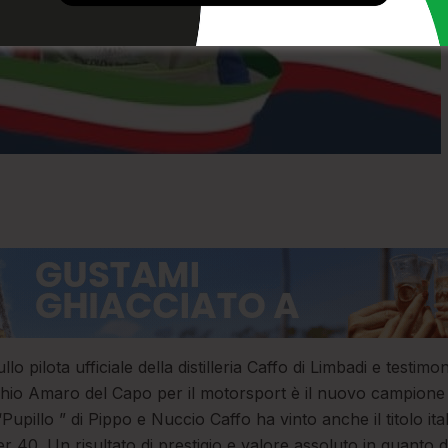
llo pilota ufficiale della distilleria Caffo di Limbadi e testimo
io Amaro del Capo per il motorsport è il nuovo campione I
“Pupillo ” di Pippo e Nuccio Caffo ha vinto anche il titolo ita
r 40. Un risultato di prestigio e valore assoluto in quanto d