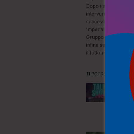
Dopo i saluti inizial
interverranno Filipp
successivamente Albi
Imperiale presidente
Gruppo Caffo 1915 ma
infine sarà il momen
il tutto moderato da
TI POTREBBE ANCHE P
A Pizzo
Tranqui
di una 
cultura
5 AGOS