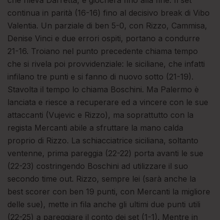
continua in parità (16-16) fino al decisivo break di Vibo
Valentia. Un parziale di ben 5-0, con Rizzo, Cammisa,
Denise Vinci e due errori ospiti, portano a condurre
21-16. Troiano nel punto precedente chiama tempo
che si rivela poi provvidenziale: le siciliane, che infatti
infilano tre punti e si fanno di nuovo sotto (21-19).
Stavolta il tempo lo chiama Boschini. Ma Palermo è
lanciata e riesce a recuperare ed a vincere con le sue
attaccanti (Vujevic e Rizzo), ma soprattutto con la
regista Mercanti abile a sfruttare la mano calda
proprio di Rizzo. La schiacciatrice siciliana, soltanto
ventenne, prima pareggia (22-22) porta avanti le sue
(22-23) costringendo Boschini ad utilizzare il suo
secondo time out. Rizzo, sempre lei (sarà anche la
best scorer con ben 19 punti, con Mercanti la migliore
delle sue), mette in fila anche gli ultimi due punti utili
(22-25) a pareggiare il conto dei set (1-1). Mentre in