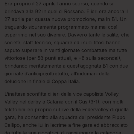
Era proprio il 27 aprile l’anno scorso, quando si
brindava alla B2 in quel di Rossano. E ieri era ancora il
27 aprile per questa nuova promozione, ma in B1. Un
traguardo sicuramente programmato ma mai così
asperrimo nel suo divenire. Davvero tante le salite, che
società, staff tecnico, squadra ed i suoi tifosi hanno
saputo superare in venti giornate combattute ma tutte
vittoriose (per 58 punti attuali, e +8 sulla seconda!),
brindando meritatamente a quest’agognata B1 con due
giornate d’anticipo;oltretutto, all’indomani della
delusione in finale di Coppa Italia.
L’inattesa sconfitta di ieri della vice capolista Volley
Valley nel derby a Catania con il Cus (3-1), con molti
telefonini ieri proprio sul live della Federvolley di quella
gara, ha consentito alla squadra del presidente Pippo
Callipo, anche lui in lacrime a fine gara ed abbracciato
da tutte le sue giocatrici, di raggiungere la categoria