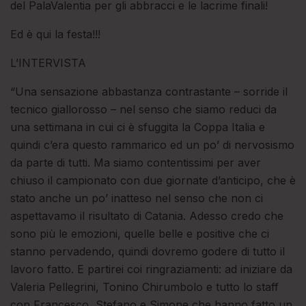
del PalaValentia per gli abbracci e le lacrime finali!
Ed è qui la festa!!!
L’INTERVISTA
“Una sensazione abbastanza contrastante – sorride il
tecnico giallorosso – nel senso che siamo reduci da
una settimana in cui ci è sfuggita la Coppa Italia e
quindi c’era questo rammarico ed un po’ di nervosismo
da parte di tutti. Ma siamo contentissimi per aver
chiuso il campionato con due giornate d’anticipo, che è
stato anche un po’ inatteso nel senso che non ci
aspettavamo il risultato di Catania. Adesso credo che
sono più le emozioni, quelle belle e positive che ci
stanno pervadendo, quindi dovremo godere di tutto il
lavoro fatto. E partirei coi ringraziamenti: ad iniziare da
Valeria Pellegrini, Tonino Chirumbolo e tutto lo staff
con Francesco, Stefano e Simone che hanno fatto un