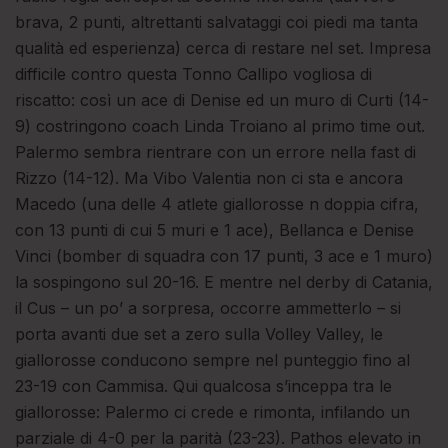
brava, 2 punti, altrettanti salvataggi coi piedi ma tanta
qualità ed esperienza) cerca di restare nel set. Impresa
difficile contro questa Tonno Callipo vogliosa di
riscatto: così un ace di Denise ed un muro di Curti (14-
9) costringono coach Linda Troiano al primo time out.
Palermo sembra rientrare con un errore nella fast di
Rizzo (14-12). Ma Vibo Valentia non ci sta e ancora
Macedo (una delle 4 atlete giallorosse n doppia cifra,
con 13 punti di cui 5 muri e 1 ace), Bellanca e Denise
Vinci (bomber di squadra con 17 punti, 3 ace e 1 muro)
la sospingono sul 20-16. E mentre nel derby di Catania,
il Cus – un po’ a sorpresa, occorre ammetterlo – si
porta avanti due set a zero sulla Volley Valley, le
giallorosse conducono sempre nel punteggio fino al
23-19 con Cammisa. Qui qualcosa s’inceppa tra le
giallorosse: Palermo ci crede e rimonta, infilando un
parziale di 4-0 per la parità (23-23). Pathos elevato in