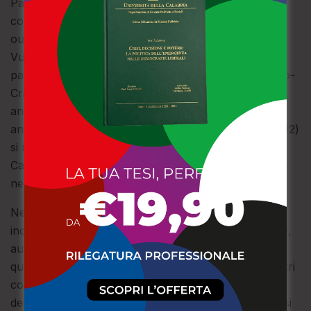
Palermo sembra aver esaurito la verve che l’ha
contraddistinto finora. A poco serve il secondo time
out di Troiano (sul 17-7), diversi gli errori anche di
Vujevic che con Mercanti viene richiamata in
panchina, per l’ingesso dell’altra diagonale (Mancuso-
Cracolici). La Tonno Callipo non mostra sbavature,
anzi prosegue in discesa e con Cammisa, Macedo e
ancora la brava Otta (che chiude l’ultimo punto, 25-12)
si riporta in vantaggio 2-1. E l’occhio va sempre a
Catania, dove il Cus (avanti due set ad uno) conduce
nel quarto set per 20-16.
Nel quarto set al PalaValentia, Vibo Valentia parte
indietro (1-3) ma recupera subito con super-Macedo,
autrice di due primi tempi che valgono il 5-3. Ed in
questo momento da Catania arriva – almeno a noi altri
con un occhio sullo smartphone – l’auspicata notizia
del 3-1 finale del Cus (25-18 nel quarto set), per cui si