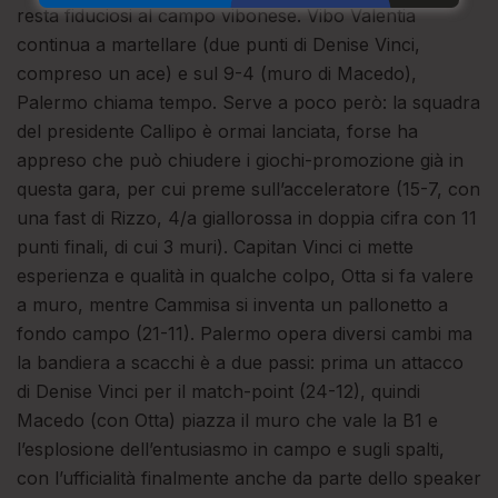
resta fiduciosi al campo vibonese. Vibo Valentia
continua a martellare (due punti di Denise Vinci,
compreso un ace) e sul 9-4 (muro di Macedo),
Palermo chiama tempo. Serve a poco però: la squadra
del presidente Callipo è ormai lanciata, forse ha
appreso che può chiudere i giochi-promozione già in
questa gara, per cui preme sull’acceleratore (15-7, con
una fast di Rizzo, 4/a giallorossa in doppia cifra con 11
punti finali, di cui 3 muri). Capitan Vinci ci mette
esperienza e qualità in qualche colpo, Otta si fa valere
a muro, mentre Cammisa si inventa un pallonetto a
fondo campo (21-11). Palermo opera diversi cambi ma
la bandiera a scacchi è a due passi: prima un attacco
di Denise Vinci per il match-point (24-12), quindi
Macedo (con Otta) piazza il muro che vale la B1 e
l’esplosione dell’entusiasmo in campo e sugli spalti,
con l’ufficialità finalmente anche da parte dello speaker