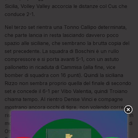
Sicilia, Volley Valley accorcia le distanze col Cus che
conduce 2-1.
Nel terzo set rientra una Tonno Callipo determinata,
che parte lancia in resta lasciando davvero poco
spazio alle siciliane, che sembrano la brutta copia del
set precedente. La squadra di Boschini è un rullo
compressore e si porta avanti 5-1, con un astuto
pallonetto in ricaduta di Cammisa (alla fine, vice
bomber di squadra con 16 punti). Quindi la siciliana
Rizzo non sembra proprio quella del finale di secondo
set e concede il 6-1 per Vibo Valentia, quindi Troiano
chiama tempo. Al rientro Denise Vinci e compagne
mostrano ancora occhi di tigre, non volendo correre
rischi: il vantaggio giallorosso (9-2 e 14-5) lo certifica in
modo eloquente, grazie anche al decisivo contributo di
Otta, brava a realizzare proprio gli anzidetti vantaggi.