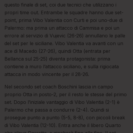
questo finale di set, coi due tecnici che utilizzano i
propri time out. Entrambe le squadre hanno due set-
point, prima Vibo Valentia con Curti e poi uno-due di
Palermo: ma prima un attacco di Cammisa e poi un
errore al servizio di Vujevic (26-26) annullano le palle
del set per le siciliane. Vibo Valentia va avanti con un
ace di Macedo (27-26), quindi Otta (entrata per
Bellanca sul 25-25) diventa protagonista: prima
contiene a muro l’attacco siciliano, e sulla rigiocata
attacca in modo vincente per il 28-26.
Nel secondo set coach Boschini lascia in campo
proprio Otta in posto-2, per il resto le stesse del primo
set. Dopo l’iniziale vantaggio di Vibo Valentia (2-1) è
Palermo che passa a condurre (2-4). Quindi si
prosegue punto a punto (5-5, 8-8), con piccoli break
di Vibo Valentia (12-10). Entra anche il libero Quarto
che rileva Darretta, e giocherà fino alla fine. Il set