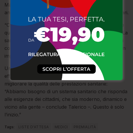
Ma il progetto non si ferma qui. L’iniziativa punta
anche a valorizzare il merito tra i professionisti sanitari.
“Chi lavora di più e meglio, chi garantisce efficienza e
qualità, deve essere premiato – sottolinea Talerico – La
sanità pubblica ha bisogno di stimoli e riconoscimenti
concreti, soprattutto per chi ogni giorno si dedica con
impegno ai pazienti.”
Una strategia, dunque, che punta a una doppia
efficacia: ridurre drasticamente le liste di attesa e
migliorare la qualità delle prestazioni sanitarie:
“Abbiamo bisogno di un sistema sanitario che risponda
alle esigenze dei cittadini, che sia moderno, dinamico e
vicino alla gente – conclude Talerico –. Questo è solo
l’inizio.”
Tags:
LISTE D'ATTESA
MEDICI
PREMIALITÀ