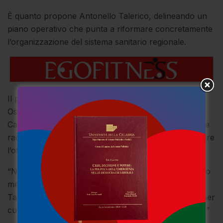
È quanto propone Antonello Talerico, delineando un
piano operativo che punta a riformare concretamente
l’organizzazione del sistema sanitario regionale.
Il progetto, che sarà avviato anche presso l’Azienda
Ospedaliera Universitaria “Renato Dulbecco” di
Catanzaro, prevede l’attivazione di esami diagnostici e
radiologici anche nei fine settimana, così da aumentare
l’offerta e dare risposte più rapide ai cittadini.
“Non possiamo più permetterci che i malati attendano
mesi o anni per una risonanza o una TAC – afferma
Talerico –. Dobbiamo garantire diagnosi tempestive per
cure tempestive ed abbattere la migrazione sanitaria.”