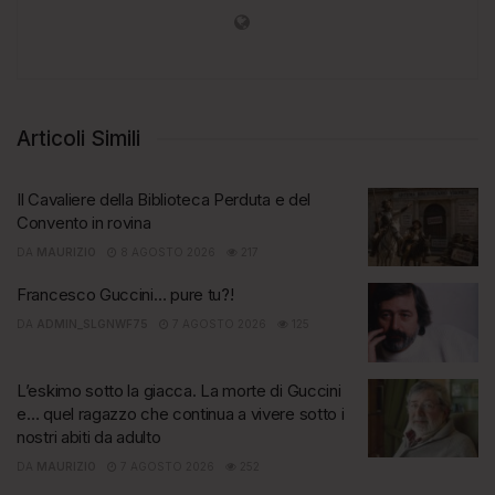
Articoli Simili
Il Cavaliere della Biblioteca Perduta e del
Convento in rovina
DA
MAURIZIO
8 AGOSTO 2026
217
Francesco Guccini… pure tu?!
DA
ADMIN_SLGNWF75
7 AGOSTO 2026
125
L’eskimo sotto la giacca. La morte di Guccini
e… quel ragazzo che continua a vivere sotto i
nostri abiti da adulto
DA
MAURIZIO
7 AGOSTO 2026
252