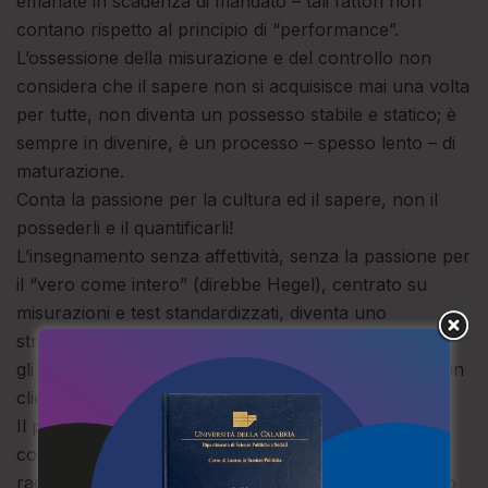
emanate in scadenza di mandato – tali fattori non
contano rispetto al principio di “performance”.
L’ossessione della misurazione e del controllo non
considera che il sapere non si acquisisce mai una volta
per tutte, non diventa un possesso stabile e statico; è
sempre in divenire, è un processo – spesso lento – di
maturazione.
Conta la passione per la cultura ed il sapere, non il
possederli e il quantificarli!
L’insegnamento senza affettività, senza la passione per
il “vero come intero” (direbbe Hegel), centrato su
misurazioni e test standardizzati, diventa uno
strumento per limitare lo spirito critico e trasformare
gli utenti della scuola (qualche volta hanno ragione) in
clienti (hanno sempre ragione).
Il principio in base al quale, dato che alcune scuole
corrono a 200 all’ora tutte le scuole debbano
raggiungere quella velocità, è miope ed offensivo allo