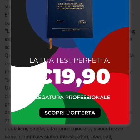
stesso tempo.
E’ la logica confindustriale dei risultati – fissati da chi? –
da conseguire a tutti i costi.
“L’oggettività delle prestazioni” misurabili, non è scuola;
essa – diceva Don Milani – o è per gli studenti o non è
scuola.
Quella vera e propria smania riformistica che ormai da
decenni ha coinvolto governi di ogni tipo e colore
politico (anche l’ultimo che ha avviato cambiamenti da
”scaduto”), ha quasi sempre avuto esiti nefasti.
Un tempo c’erano i “Prèsidi” concentrati su scuola,
didattica, formazione; oggi, da “dirigenti scolastici”
gravati da responsabilità uniche nella pubblica
amministrazione, ci occupiamo di sicurezza, forniture,
anticorruzione, codici e codicilli, privacy, monitoraggi
quotidiani, sanità, citazioni in giudizio, sciocchezze
varie; ci improvvisiamo investigatori, avvocati,