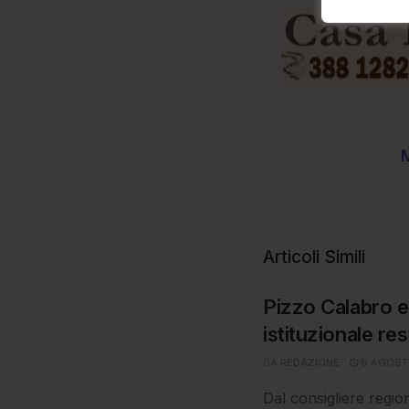
Articoli Simili
Pizzo Calabro e 
istituzionale res
DA
REDAZIONE
8 AGOST
Dal consigliere regio