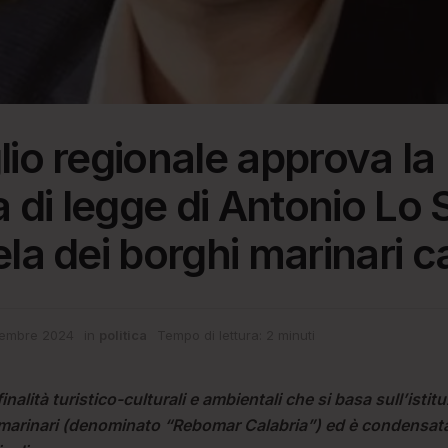
glio regionale approva la
 di legge di Antonio Lo 
ela dei borghi marinari c
embre 2024
in
politica
Tempo di lettura: 2 minuti
nalità turistico-culturali e ambientali che si basa sull’istit
 marinari (denominato “Rebomar Calabria”) ed è condensata