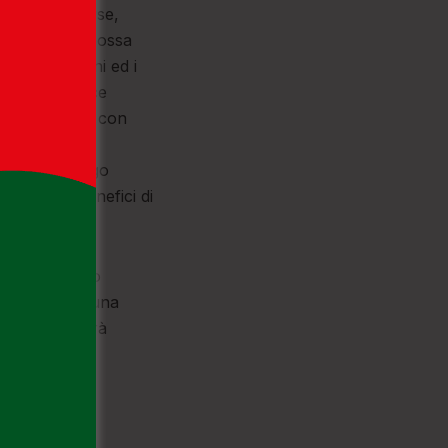
elle sue risorse,
 marinari si possa
lga i cittadini ed i
tanto, fornisce
uristica anche con
 Comuni che
azione di Borgo
ccedere a benefici di
, un obiettivo
ermetterà ad una
vo che porterà