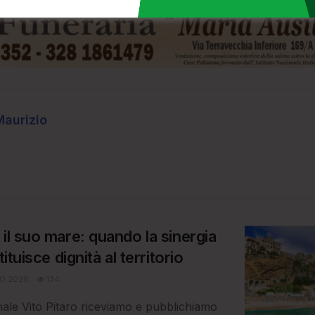
Maurizio
il suo mare: quando la sinergia
tituisce dignità al territorio
O 2026
134
nale Vito Pitaro riceviamo e pubblichiamo