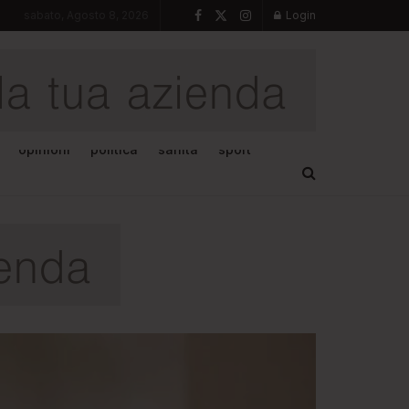
sabato, Agosto 8, 2026
Login
opinioni
politica
sanità
sport