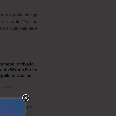
 la proposta di legge
tile, recante “Norme
ardia culturale delle
bonese, arriva la
ta da Wanda Ferro:
ppello di Cosimo
6
151
storia dei borghi
costiere calabresi,