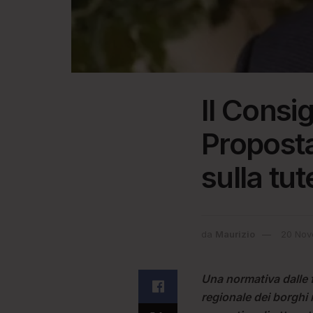
Il Consi
Proposta
sulla tut
da
Maurizio
20 Nov
Una normativa dalle fi
regionale dei borghi