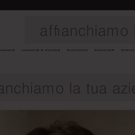
cultura
costume e società
economia
editoriale
eventi