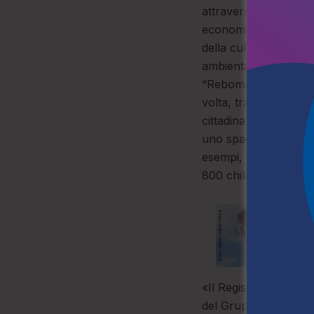
attraverso il riconosc
economiche e produtt
della cultura delle a
ambientali che si bas
“Rebomar Calabria”) e
volta, trae la sua pr
cittadina costiera d
uno spaccato di prim
esempi, citati anche n
800 chilometri di co
«Il Registro dei borg
del Gruppo misto – Li