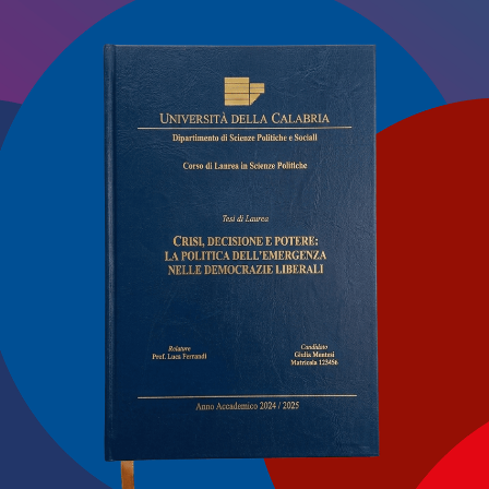
imento di una certificazione territoriale a sostegno delle pot
ive, nonché della salvaguardia della biodiversità marina e
ntiche maestranze del mare. Una normativa dalle finalità turis
a sull’istituzione di un Registro regionale dei borghi marina
d è condensata in un dettato normativo di otto articoli. Un
incipale fonte d’ispirazione nel contesto socio-economico e c
i Pizzo Calabro, che, a parere del proponente Antonio Lo S
aria importanza nella storia della marineria calabrese. Ma 
ella relazione illustrativa della legge, di borghi marinari disl
sta calabrese cui la norma guarda come cornice complessiva
hi marinari – ha precisato il consigliere regionale Antonio L
beramente progressisti, nel corso dell’esposizione in aula –