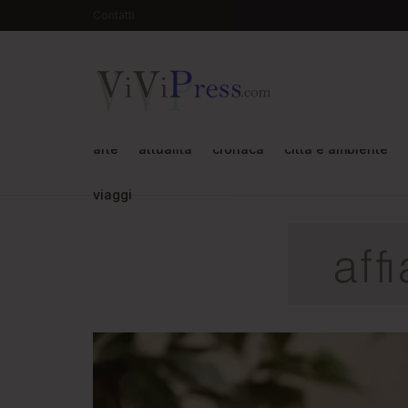
Contatti
arte
attualità
cronaca
città e ambiente
viaggi