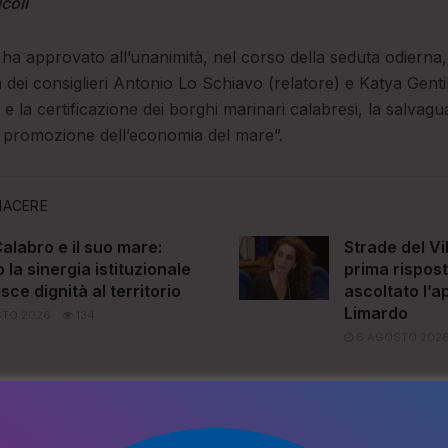
coli
e ha approvato all’unanimità, nel corso della seduta odierna,
iva dei consiglieri Antonio Lo Schiavo (relatore) e Katya Gen
e la certificazione dei borghi marinari calabresi, la salvagu
la promozione dell’economia del mare”.
IACERE
alabro e il suo mare:
Strade del Vi
la sinergia istituzionale
prima rispos
isce dignità al territorio
ascoltato l’a
Limardo
TO 2026
134
6 AGOSTO 202
della Regione Calabria la proposta mirata a valorizzare la 
e dei prodotti ittici quale elemento identitario delle località 