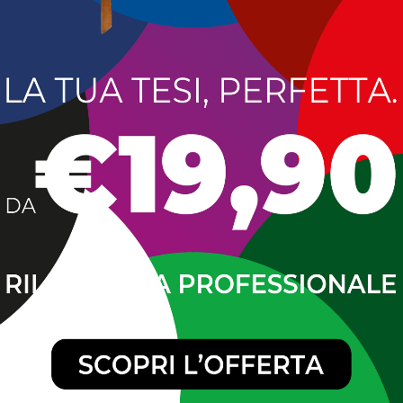
tutela e valorizzazione finalizzate alla cultura del mare e d
 Comuni aderenti a fare rete ed operare affinché nei borghi
itorialità turistica in un circuito socio-culturale che coinvo
i percorsi di conoscenza. L’approvazione di questa legge, per
rmini culturali che economici per l’ampliamento dell’offerta t
i, di comunicazione e marketing appositamente concepite. I
tro “Rebomar Calabria” potranno beneficiare della certific
are un’area culturalmente identificabile, anche al fine di a
in volta potranno essere riconosciuti dalla Regione».
 con il voto favorevole dell’aula – ha concluso Lo Schiavo -
e impegno e condiviso con la collega Katya Gentile che p
turismo calabrese di godere di un apposito quadro normati
intero sistema turistico regionale».
RIA
LEGGE
TURISMO