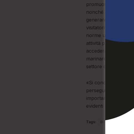
promuovere azioni di 
nonché di stimolare i
generare nuova imprend
visitatori in apposit
norme utili sia in te
attività promozional
accederanno al regis
marinaro e rappresent
settore che di volta 
«Si concretizza oggi,
perseguito con grand
importante voce del 
evidenti benefici all’
Tags:
BORGHI
CALAB