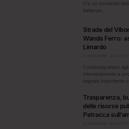
C'è un momento della 
bellezza...
Strade del Vibon
Wanda Ferro: as
Limardo
DA
REDAZIONE
6 AGOST
Il sottosegretario agl
interessamento e pr
segnale importante c
Trasparenza, b
delle risorse pu
Petracca sull’a
DA
REDAZIONE
6 AGOST