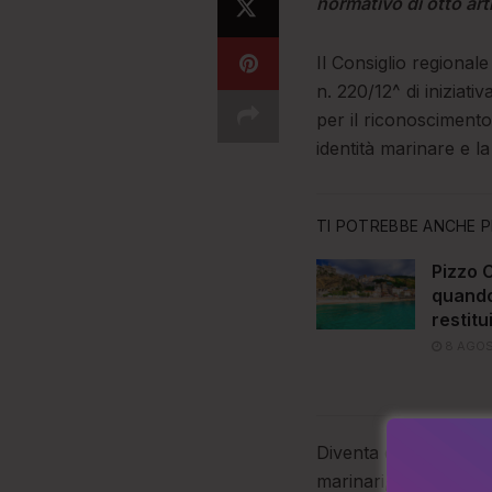
normativo di otto arti
Il Consiglio regional
n. 220/12^ di iniziat
per il riconoscimento 
identità marinare e 
TI POTREBBE ANCHE P
Pizzo C
quando 
restitu
8 AGOS
Diventa dunque legge 
marinari, della pesca 