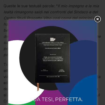
Queste le sue testuali parole: “
Il mio impegno e la mia
lealtà rimangono saldi nei confronti del Sindaco e del
Centro Studi Progetto Vibo così come dei principi che
hanno sempre guidato la nostra azione politica a
beneficio della comunità vibonese. La sottoscrizione
del documento non ha e non avrà alcuna ripercussione
sulla mia collocazione politica attuale e sul mio
percorso all’interno del mio gruppo di appartenenza
per l’intera consiliatura
“.
Tra i tanti appuntamenti previsti a Torino, uno dei più
attesi è quello con i
10 Maestri dell’Impossibile
, un
viaggio nel futuro dell’illusionismo tra realtà aumentata
ed effetti digitali inediti, al quale seguirà il momento
del
Magic Comedy Show
, dove la magia si mescolerà
al cabaret con artisti iconici come Otto Wessely e Raul
Cremona.