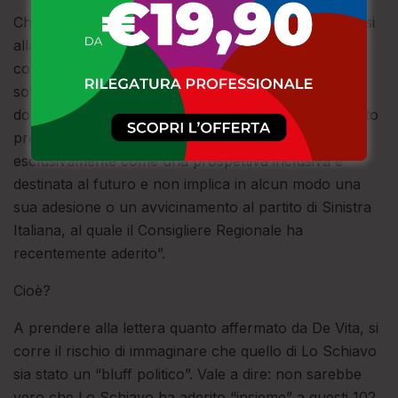
Chi non riuscirà a raggiungere Torino, potrà dedicarsi
alla lettura del comunicato stampa diramato dal
consigliere comunale De Vita, dove si legge: “De Vita
sottolinea con fermezza che la sua adesione al
documento in questione (il riferimento è al documento
presentato da Lo Schiavo, ndr) è da intendersi
esclusivamente come una prospettiva inclusiva e
destinata al futuro e non implica in alcun modo una
sua adesione o un avvicinamento al partito di Sinistra
Italiana, al quale il Consigliere Regionale ha
recentemente aderito”.
Cioè?
A prendere alla lettera quanto affermato da De Vita, si
corre il rischio di immaginare che quello di Lo Schiavo
sia stato un “bluff politico”. Vale a dire: non sarebbe
vero che Lo Schiavo ha aderito “insieme” a questi 102