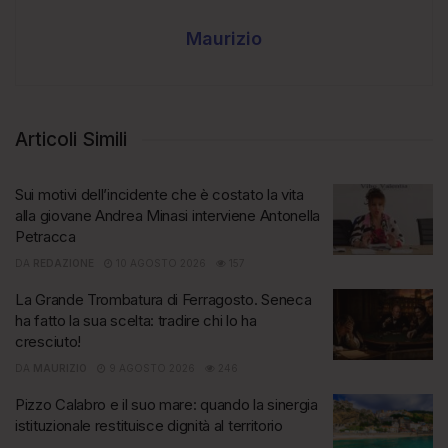
Maurizio
Articoli Simili
Sui motivi dell’incidente che è costato la vita
alla giovane Andrea Minasi interviene Antonella
Petracca
DA
REDAZIONE
10 AGOSTO 2026
157
La Grande Trombatura di Ferragosto. Seneca
ha fatto la sua scelta: tradire chi lo ha
cresciuto!
DA
MAURIZIO
9 AGOSTO 2026
246
Pizzo Calabro e il suo mare: quando la sinergia
istituzionale restituisce dignità al territorio